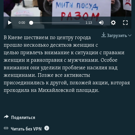
ПРИСОЕДИНЯЙТЕСЬ!
ПОБЕДИТЕЛЕЙ НЕ СУДЯТ?
КРЫМ.НЕПОКОРЕННЫЙ
0:00
1:13
ELIFBE
Загрузить
В Киеве шествием по центру города
УКРАИНСКАЯ ПРОБЛЕМА КРЫМА
прошло несколько десятков женщин с
Все сайты RFE/RL
целью привлечь внимание к ситуации с правами
женщин и равноправия с мужчинами. Особое
внимания они уделили проблеме насилия над
женщинами. Позже все активисты
присоединились к другой, похожей акции, которая
проходила на Михайловской площади.
Поделиться
Читать без VPN