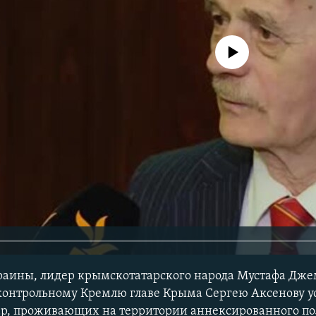
No media source currently avail
раины, лидер крымскотатарского народа Мустафа Дже
дконтрольному Кремлю главе Крыма Сергею Аксенову 
р, проживающих на территории аннексированного пол