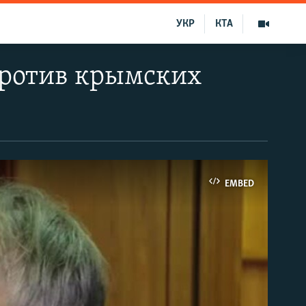
УКР
КТА
против крымских
EMBED