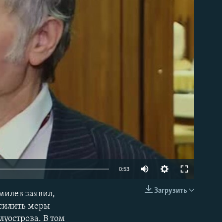
able
0:53
Загрузить
милев заявил,
EMBED
усилить меры
уострова. В том