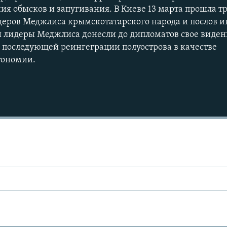
ния обысков и запугивания. В Киеве 13 марта прошла 
деров Меджлиса крымскотатарского народа и послов 
ой лидеры Меджлиса донесли до дипломатов свое виден
последующей реингеграции полуострова в качестве
тономии.