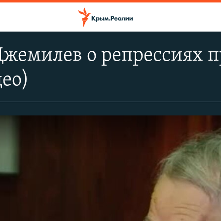
Джемилев о репрессиях 
део)