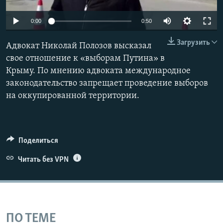
ПРИСОЕДИНЯЙТЕСЬ!
ПОБЕДИТЕЛЕЙ НЕ СУДЯТ?
0:00
0:50
КРЫМ.НЕПОКОРЕННЫЙ
Загрузить
ELIFBE
Адвокат Николай Полозов высказал
свое отношение к «выборам Путина» в
УКРАИНСКАЯ ПРОБЛЕМА КРЫМА
Крыму. По мнению адвоката международное
Все сайты RFE/RL
законодательство запрещает проведение выборов
на оккупированной территории.
Поделиться
Читать без VPN
ПО ТЕМЕ