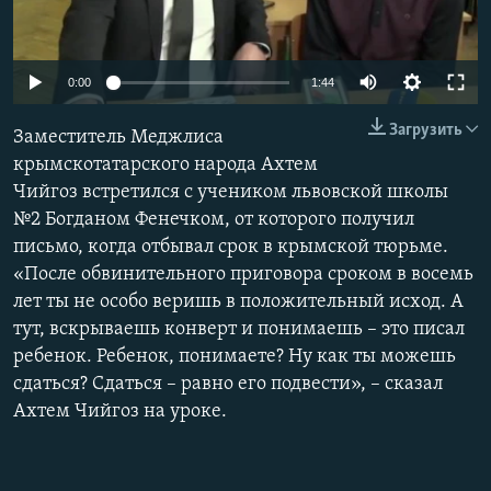
ПРИСОЕДИНЯЙТЕСЬ!
ПОБЕДИТЕЛЕЙ НЕ СУДЯТ?
КРЫМ.НЕПОКОРЕННЫЙ
0:00
1:44
ELIFBE
Загрузить
Заместитель Меджлиса
УКРАИНСКАЯ ПРОБЛЕМА КРЫМА
крымскотатарского народа Ахтем
Все сайты RFE/RL
Чийгоз встретился с учеником львовской школы
№2 Богданом Фенечком, от которого получил
письмо, когда отбывал срок в крымской тюрьме.
«После обвинительного приговора сроком в восемь
лет ты не особо веришь в положительный исход. А
тут, вскрываешь конверт и понимаешь – это писал
ребенок. Ребенок, понимаете? Ну как ты можешь
сдаться? Сдаться – равно его подвести», – сказал
Ахтем Чийгоз на уроке.