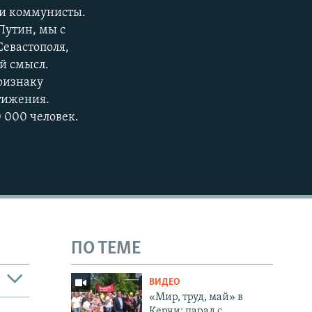
е и коммунисты.
Путин, мы с
Севастополя,
й смысл.
ризнаку
тижения.
 000 человек.
ПО ТЕМЕ
ВИДЕО
«Мир, труд, май» в
Керчи: парад с