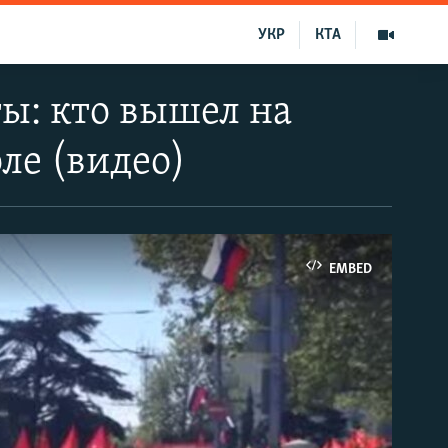
УКР
КТА
ы: кто вышел на
ле (видео)
EMBED