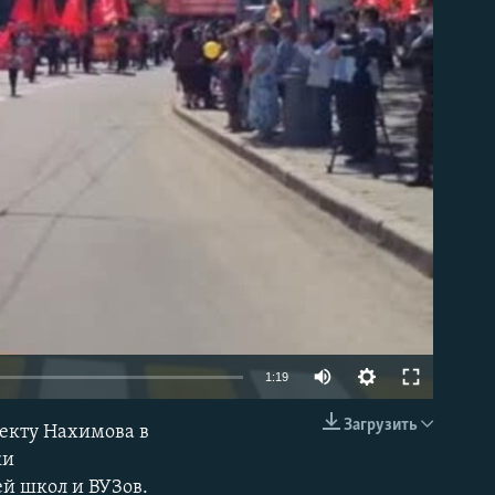
able
1:19
Загрузить
екту Нахимова в
EMBED
ки
й школ и ВУЗов.