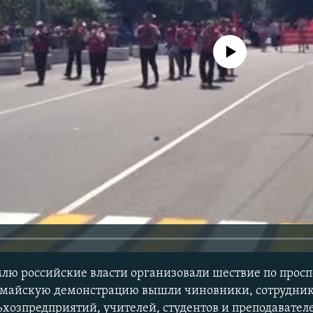
No media source currently avail
ю российские власти организовали шествие по просп
вомайскую демонстрацию вышли чиновники, сотрудни
озпредприятий, учителей, студентов и преподавателе