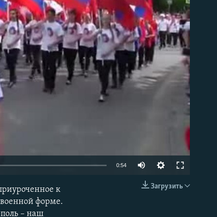
able
0:54
Загрузить
 приуроченное к
EMBED
 военной форме.
ополь – наш