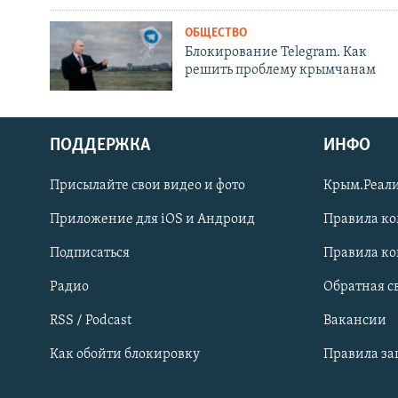
ОБЩЕСТВО
Блокирование Telegram. Как
решить проблему крымчанам
ПОДДЕРЖКА
ИНФО
Українською
Присылайте свои видео и фото
Крым.Реали
Qırımtatar
Приложение для iOS и Андроид
Правила к
Подписаться
Правила к
ПРИСОЕДИНЯЙТЕСЬ!
Радио
Обратная с
RSS / Podcast
Вакансии
Как обойти блокировку
Правила з
Все сайты RFE/RL