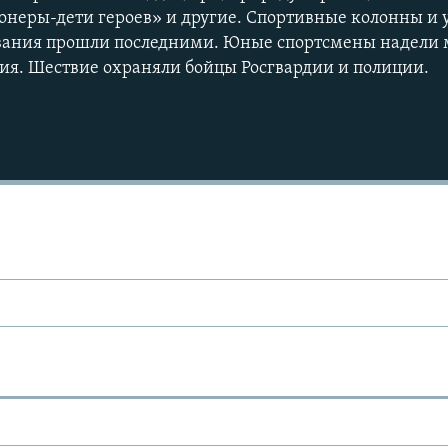
онеры-дети героев» и другие. Спортивные колонны и
вания прошли последними. Юные спортсмены надели 
я. Шествие охраняли бойцы Росгвардии и полиции.​
Ы