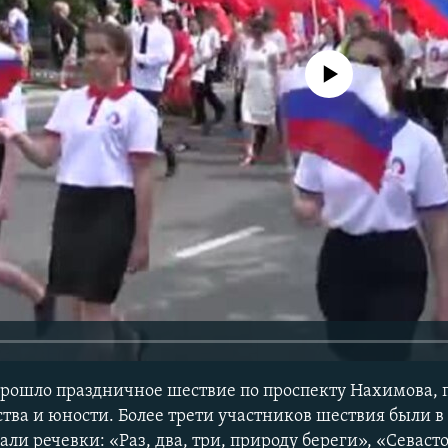
No media source currently avail
 прошло праздничное шествие по проспекту Нахимова,
тва и юности. Более трети участников шествия были в
ли речевки: «Раз, два, три, природу береги», «Севаст