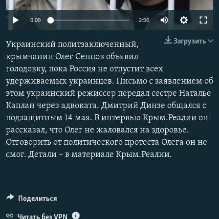
ПРИСОЕДИНЯЙТЕСЬ!
ПОБЕДИТЕЛЕЙ НЕ СУДЯТ?
0:00
2:56
КРЫМ.НЕПОКОРЕННЫЙ
Загрузить
Украинский политзаключенный,
ELIFBE
крымчанин Олег Сенцов объявил
УКРАИНСКАЯ ПРОБЛЕМА КРЫМА
голодовку, пока Россия не отпустит всех
Все сайты RFE/RL
удерживаемых украинцев. Письмо с заявлением об
этом украинский режиссер передал сестре Наталье
Каплан через адвоката. Дмитрий Динзе общался с
подзащитным 14 мая. В интервью Крым.Реалии он
рассказал, что Олег не жаловался на здоровье.
Отговорить от политического протеста Олега он не
смог. Детали – в материале Крым.Реалии.
Поделиться
Читать без VPN