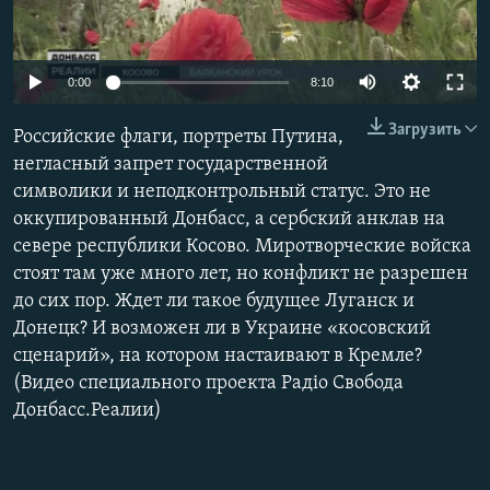
ПРИСОЕДИНЯЙТЕСЬ!
ПОБЕДИТЕЛЕЙ НЕ СУДЯТ?
КРЫМ.НЕПОКОРЕННЫЙ
0:00
8:10
ELIFBE
Загрузить
Российские флаги, портреты Путина,
УКРАИНСКАЯ ПРОБЛЕМА КРЫМА
негласный запрет государственной
Все сайты RFE/RL
символики и неподконтрольный статус. Это не
оккупированный Донбасс, а сербский анклав на
севере республики Косово. Миротворческие войска
стоят там уже много лет, но конфликт не разрешен
до сих пор. Ждет ли такое будущее Луганск и
Донецк? И возможен ли в Украине «косовский
сценарий», на котором настаивают в Кремле?
(Видео специального проекта Радіо Свобода
Донбасс.Реалии)