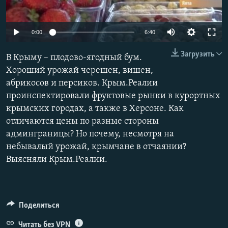
ПРИСОЕДИНЯЙТЕСЬ!
ПОБЕДИТЕЛЕЙ НЕ СУДЯТ?
КРЫМ.НЕПОКОРЕННЫЙ
0:00
6:40
ELIFBE
Загрузить
В Крыму – плодово-ягодный бум.
УКРАИНСКАЯ ПРОБЛЕМА КРЫМА
Хороший урожай черешен, вишен,
Все сайты RFE/RL
абрикосов и персиков. Крым.Реалии
проинспектировали фруктовые рынки в курортных
крымских городах, а также в Херсоне. Как
отличаются цены по разные стороны
админграницы? Но почему, несмотря на
небывалый урожай, крымчане в отчаянии?
Выясняли Крым.Реалии.
Поделиться
Читать без VPN