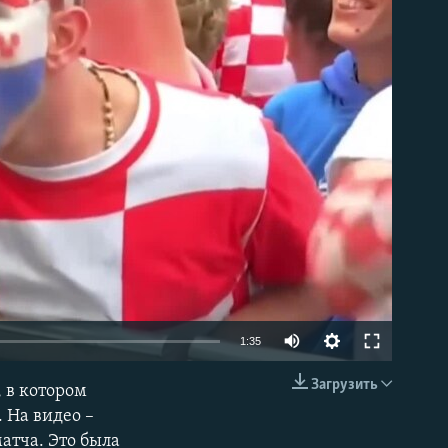
able
1:35
Загрузить
 в котором
EMBED
 На видео –
атча. Это была