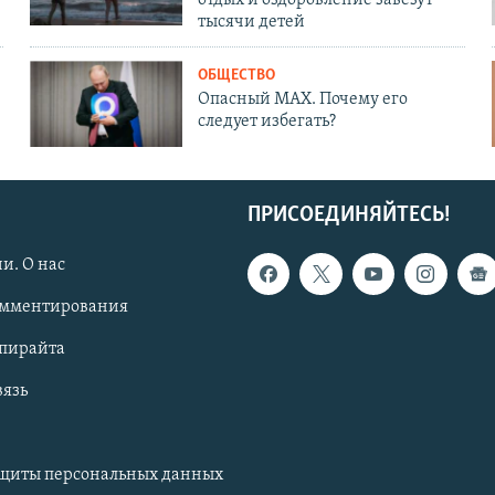
отдых и оздоровление завезут
тысячи детей
ОБЩЕСТВО
Опасный MAX. Почему его
следует избегать?
ПРИСОЕДИНЯЙТЕСЬ!
и. О нас
омментирования
опирайта
вязь
ащиты персональных данных