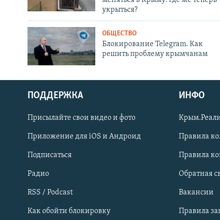
меняться в Крыму: где же теперь
укрыться?
ОБЩЕСТВО
Блокирование Telegram. Как
решить проблему крымчанам
ПОДДЕРЖКА
ИНФО
Українською
Присылайте свои видео и фото
Крым.Реали
Qırımtatar
Приложение для iOS и Андроид
Правила к
Подписаться
Правила к
ПРИСОЕДИНЯЙТЕСЬ!
Радио
Обратная с
RSS / Podcast
Вакансии
Как обойти блокировку
Правила з