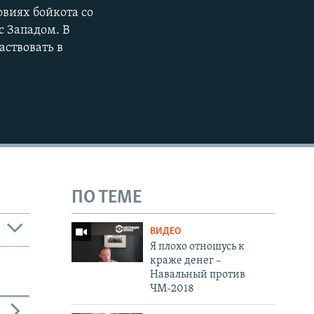
овиях бойкота со
с Западом. В
аствовать в
ПО ТЕМЕ
ВИДЕО
Я плохо отношусь к
краже денег –
Навальный против
ЧМ-2018