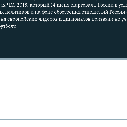
ах ЧМ-2018, который 14 июня стартовал в России в усл
х политиков и на фоне обострения отношений России 
ня европейских лидеров и дипломатов призвали не уч
утболу.
Ы