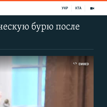
УКР
КТА
ческую бурю после
EMBED