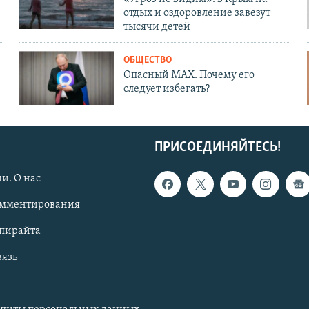
отдых и оздоровление завезут
тысячи детей
ОБЩЕСТВО
Опасный MAX. Почему его
следует избегать?
ПРИСОЕДИНЯЙТЕСЬ!
и. О нас
омментирования
опирайта
вязь