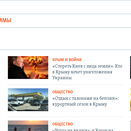
Ы
АММЫ
КРЫМ И ВОЙНА
«Стереть Киев с лица земли». Кто
в Крыму хочет уничтожения
Украины
ОБЩЕСТВО
«Отдых с талонами на бензин»:
курортный сезон в Крыму
ОБЩЕСТВО
«Угроз не видим»: в Крым на