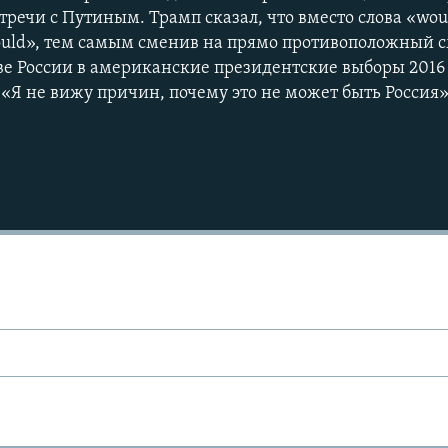
речи с Путиным. Трамп сказал, что вместо слова «wou
ould», тем самым сменив на прямо противоположный с
ве России в американские президентские выборы 2016
:«Я не вижу причин, почему это не может быть Россия»