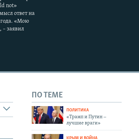
ld not»
мысл ответ на
 года. «Мою
, – заявил
ПО ТЕМЕ
ПОЛИТИКА
«Трамп и Путин ‒
лучшие враги»
КРЫМ И ВОЙНА