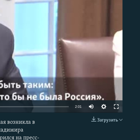
able
2:01
Загрузить
ая возникла в
EMBED
Владимира
рился на пресс-