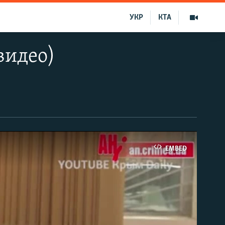
УКР
КТА
видео)
EMBED