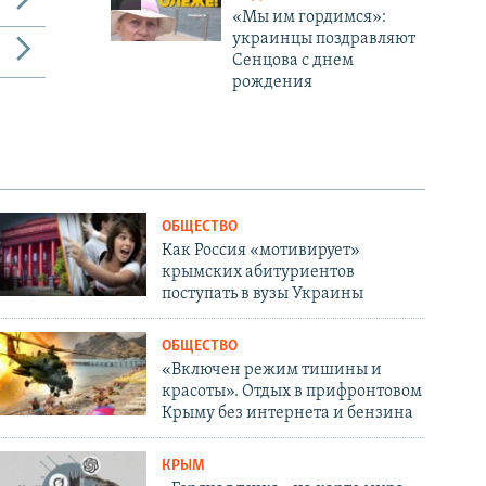
«Мы им гордимся»:
украинцы поздравляют
Сенцова с днем
рождения
ОБЩЕСТВО
Как Россия «мотивирует»
крымских абитуриентов
поступать в вузы Украины
ОБЩЕСТВО
«Включен режим тишины и
красоты». Отдых в прифронтовом
Крыму без интернета и бензина
КРЫМ