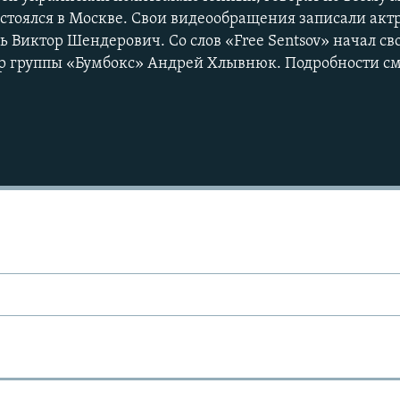
стоялся в Москве. Свои видеообращения записали акт
ь Виктор Шендерович. Со слов «Free Sentsov» начал св
ер группы «Бумбокс» Андрей Хлывнюк. Подробности с