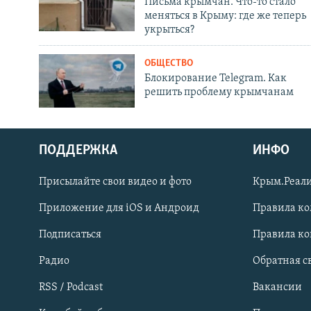
Письма крымчан. Что-то стало
меняться в Крыму: где же теперь
укрыться?
ОБЩЕСТВО
Блокирование Telegram. Как
решить проблему крымчанам
ПОДДЕРЖКА
ИНФО
Українською
Присылайте свои видео и фото
Крым.Реали
Qırımtatar
Приложение для iOS и Андроид
Правила к
Подписаться
Правила к
ПРИСОЕДИНЯЙТЕСЬ!
Радио
Обратная с
RSS / Podcast
Вакансии