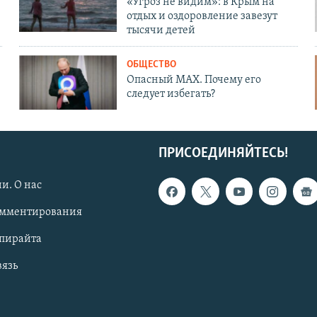
«Угроз не видим»: в Крым на
отдых и оздоровление завезут
тысячи детей
ОБЩЕСТВО
Опасный MAX. Почему его
следует избегать?
ПРИСОЕДИНЯЙТЕСЬ!
и. О нас
омментирования
опирайта
вязь