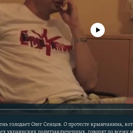
No media source currently avail
ень голодает Олег Сенцов. О протесте крымчанина, ко
всех украинских политзаключенных, говорят по всему м