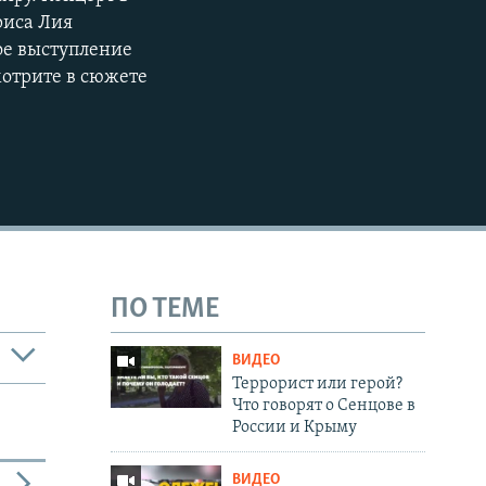
риса Лия
ое выступление
мотрите в сюжете
ПО ТЕМЕ
ВИДЕО
Террорист или герой?
Что говорят о Сенцове в
России и Крыму
ВИДЕО