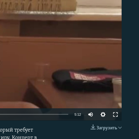
able
5:12
Загрузить
торый требует
EMBED
иру. Концерт в