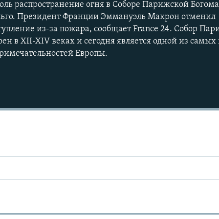
роль распространение огня в Соборе Парижской Богома
ьго. Президент Франции Эммануэль Макрон отменил
упление из-за пожара, сообщает France 24. Собор Па
ен в XII-XIV веках и сегодня является одной из самы
примечательностей Европы.