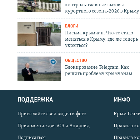
контроль: главные вызовы
курортного сезона-2026 в Крыму
БЛОГИ
Письма крымчан. Что-то стало
меняться в Крыму: где же теперь
укрыться?
ОБЩЕСТВО
Блокирование Telegram. Как
решить проблему крымчанам
ПОДДЕРЖКА
ИНФО
Українською
Присылайте свои видео и фото
Крым.Реали
Qırımtatar
Приложение для iOS и Андроид
Правила к
Подписаться
Правила к