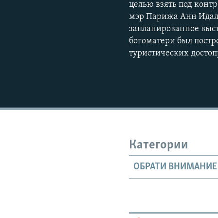
целью взять под конт
мэр Парижа Анн Идал
запланированное выст
богоматери был постро
туристических досто
Категории
ОБРАТИ ВНИМАНИЕ