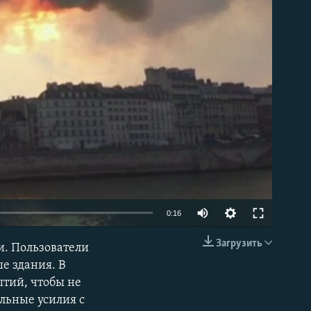
able
0:16
Загрузить
и. Пользователи
EMBED
е здания. В
ытий, чтобы не
ьные усилия с