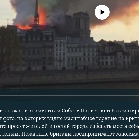
No media source currently avail
ник пожар в знаменитом Соборе Парижской Богоматер
 фото, на которых видно масштабное горение на крыш
е просят жителей и гостей города избегать места соб
жарным. Пожарные бригады предпринимают максимал