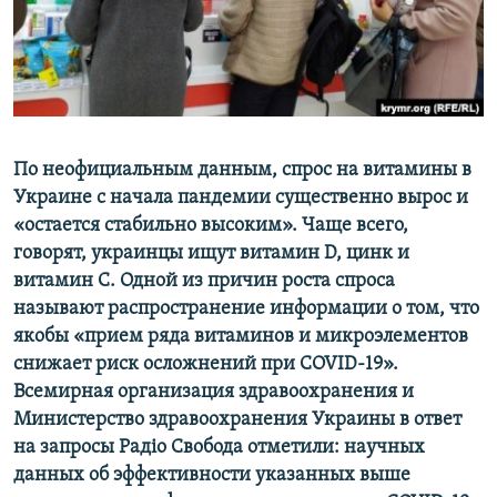
ПРИСОЕДИНЯЙТЕСЬ!
ПОБЕДИТЕЛЕЙ НЕ СУДЯТ?
КРЫМ.НЕПОКОРЕННЫЙ
ELIFBE
УКРАИНСКАЯ ПРОБЛЕМА КРЫМА
Все сайты RFE/RL
По неофициальным данным, спрос на витамины в
Украине с начала пандемии существенно вырос и
«остается стабильно высоким». Чаще всего,
говорят, украинцы ищут витамин D, цинк и
витамин С. Одной из причин роста спроса
называют распространение информации о том, что
якобы «прием ряда витаминов и микроэлементов
снижает риск осложнений при COVID-19».
Всемирная организация здравоохранения и
Министерство здравоохранения Украины в ответ
на запросы Радіо Свобода отметили: научных
данных об эффективности указанных выше