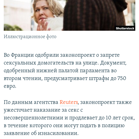
ПРИСОЕДИНЯЙТЕСЬ!
ПОБЕДИТЕЛЕЙ НЕ СУДЯТ?
КРЫМ.НЕПОКОРЕННЫЙ
ELIFBE
Иллюстрационное фото
УКРАИНСКАЯ ПРОБЛЕМА КРЫМА
Все сайты RFE/RL
Во Франции одобрили законопроект о запрете
сексуальных домогательств на улице. Документ,
одобренный нижней палатой парламента во
втором чтении, предусматривает штрафы до 750
евро.
По данным агентства
Reuters
, законопроект также
ужесточает наказание за секс с
несовершеннолетними и продлевает до 10 лет срок,
в течение которого они могут подать в полицию
заявление об изнасиловании.