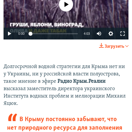
No media source currently available
Auto
0:00
4:03
240p
Загрузить
360p
Auto
240p
360p
480p
480p
Долгосрочной водной стратегии для Крыма нет ни
у Украины, ни у российской власти полуострова,
720p
720p
1080p
такое мнение в эфире
Радио Крым.Реалии
1080p
высказал заместитель директора украинского
Института водных проблем и мелиорации Михаил
Яцюк.
В Крыму постоянно забывают, что
нет природного ресурса для заполнения