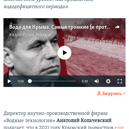
вододефицитного периода».
Вода для Крыма. Самые громкие (и противоречивые) заявления чиновников (видео)
видео
Крым.Реалии
No media source currently available
Auto
0:00
6:39
270p
Загрузить
360p
Auto
270p
360p
404p
404p
Директор научно-производственной фирмы
«Водные технологии»
Анатолий Копачевский
720p
720p
1080p
полагает, что в 2021 году Крымский полуостров
еще