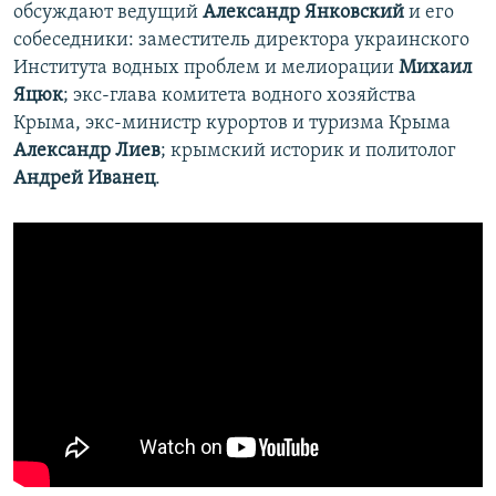
обсуждают ведущий
Александр Янковский
и его
собеседники: заместитель директора украинского
Института водных проблем и мелиорации
Михаил
Яцюк
; экс-глава комитета водного хозяйства
Крыма, экс-министр курортов и туризма Крыма
Александр Лиев
; крымский историк и политолог
Андрей Иванец
.