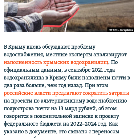
ПРИСОЕДИНЯЙТЕСЬ!
ПОБЕДИТЕЛЕЙ НЕ СУДЯТ?
КРЫМ.НЕПОКОРЕННЫЙ
ELIFBE
УКРАИНСКАЯ ПРОБЛЕМА КРЫМА
Все сайты RFE/RL
В Крыму вновь обсуждают проблему
водоснабжения, местные эксперты анализируют
наполненность крымских водохранилищ
. По
официальным данным, в сентябре 2021 года
водохранилища в Крыму были наполнены почти в
два раза больше, чем год назад. При этом
российские власти предлагают сократить затраты
на проекты по альтернативному водоснабжению
полуострова почти на 13 млрд рублей, об этом
говорится в пояснительной записке к проекту
федерального бюджета на 2022–2024 год. Как
указано в документе, это связано с переносом