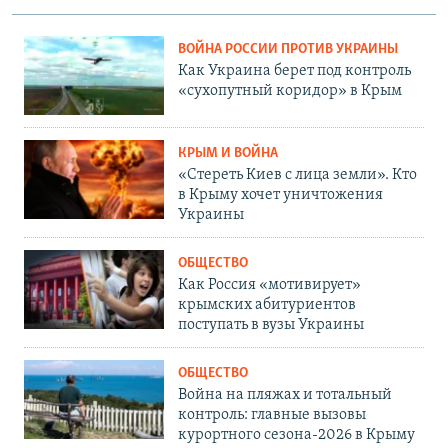
ВОЙНА РОССИИ ПРОТИВ УКРАИНЫ
Как Украина берет под контроль
«сухопутный коридор» в Крым
КРЫМ И ВОЙНА
«Стереть Киев с лица земли». Кто
в Крыму хочет уничтожения
Украины
ОБЩЕСТВО
Как Россия «мотивирует»
крымских абитуриентов
поступать в вузы Украины
ОБЩЕСТВО
Война на пляжах и тотальный
контроль: главные вызовы
курортного сезона-2026 в Крыму