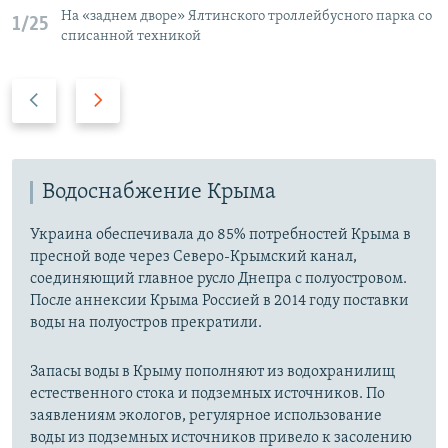
На «заднем дворе» Ялтинского троллейбусного парка со
1/25
списанной техникой
П
С
р
л
е
е
д
д
ы
Водоснабжение Крыма
у
д
ю
Украина обеспечивала до 85% потребностей Крыма в
у
щ
пресной воде через Северо-Крымский канал,
щ
и
соединяющий главное русло Днепра с полуостровом.
и
й
После аннексии Крыма Россией в 2014 году поставки
й
с
воды на полуостров прекратили.
с
л
л
а
Запасы воды в Крыму пополняют из водохранилищ
а
й
естественного стока и подземных источников. По
й
д
заявлениям экологов, регулярное использование
воды из подземных источников привело к засолению
д