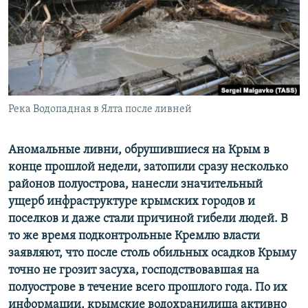
ПРИСОЕДИНЯЙТЕСЬ!
ПОБЕДИТЕЛЕЙ НЕ СУДЯТ?
КРЫМ.НЕПОКОРЕННЫЙ
ELIFBE
УКРАИНСКАЯ ПРОБЛЕМА КРЫМА
Все сайты RFE/RL
Река Водопадная в Ялта после ливней
Аномальные ливни, обрушившиеся на Крым в
конце прошлой недели, затопили сразу несколько
районов полуострова, нанесли значительный
ущерб инфраструктуре крымских городов и
поселков и даже стали причиной гибели людей. В
то же время подконтрольные Кремлю власти
заявляют, что после столь обильных осадков Крыму
точно не грозит засуха, господствовавшая на
полуострове в течение всего прошлого года. По их
информации, крымские водохранилища активно