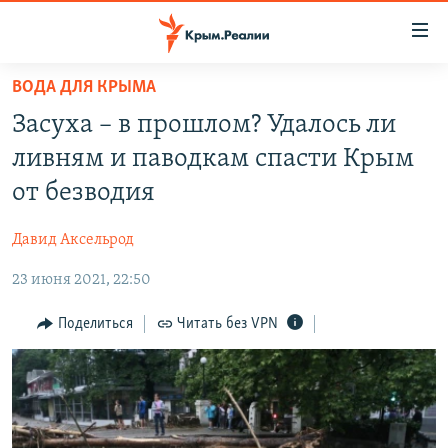
Доступность
ссылки
Вернуться
ВОДА ДЛЯ КРЫМА
к
НОВОСТИ
Засуха – в прошлом? Удалось ли
основному
СПЕЦПРОЕКТЫ
содержанию
ливням и паводкам спасти Крым
ВОДА
Вернутся
ГРУЗ 200
от безводия
к
ИСТОРИЯ
КАРТА ВОЕННЫХ ОБЪЕКТОВ КРЫМА
главной
Давид Аксельрод
ЕЩЕ
11 ЛЕТ ОККУПАЦИИ КРЫМА. 11 ИСТОРИЙ СОПРОТИВЛЕНИЯ
навигации
Вернутся
23 июня 2021, 22:50
РАДІО СВОБОДА
ИНТЕРАКТИВ
к
КАК ОБОЙТИ БЛОКИРОВКУ
ИНФОГРАФИКА
Поделиться
Читать без VPN
поиску
ТЕЛЕПРОЕКТ КРЫМ.РЕАЛИИ
Українською
СОВЕТЫ ПРАВОЗАЩИТНИКОВ
Qırımtatar
ПРОПАВШИЕ БЕЗ ВЕСТИ