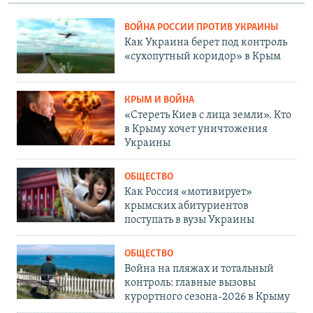
ВОЙНА РОССИИ ПРОТИВ УКРАИНЫ
Как Украина берет под контроль
«сухопутный коридор» в Крым
КРЫМ И ВОЙНА
«Стереть Киев с лица земли». Кто
в Крыму хочет уничтожения
Украины
ОБЩЕСТВО
Как Россия «мотивирует»
крымских абитуриентов
поступать в вузы Украины
ОБЩЕСТВО
Война на пляжах и тотальный
контроль: главные вызовы
курортного сезона-2026 в Крыму