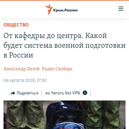
Доступность
ссылки
Вернуться
ОБЩЕСТВО
к
НОВОСТИ
От кафедры до центра. Какой
основному
СПЕЦПРОЕКТЫ
содержанию
будет система военной подготовки
ВОДА
Вернутся
ГРУЗ 200
в России
к
ИСТОРИЯ
КАРТА ВОЕННЫХ ОБЪЕКТОВ КРЫМА
главной
Александр Литой
Радио Свобода
ЕЩЕ
11 ЛЕТ ОККУПАЦИИ КРЫМА. 11 ИСТОРИЙ СОПРОТИВЛЕНИЯ
навигации
Вернутся
06 августа 2018, 17:30
РАДІО СВОБОДА
ИНТЕРАКТИВ
к
КАК ОБОЙТИ БЛОКИРОВКУ
ИНФОГРАФИКА
Поделиться
Читать без VPN
поиску
ТЕЛЕПРОЕКТ КРЫМ.РЕАЛИИ
Українською
СОВЕТЫ ПРАВОЗАЩИТНИКОВ
Qırımtatar
ПРОПАВШИЕ БЕЗ ВЕСТИ