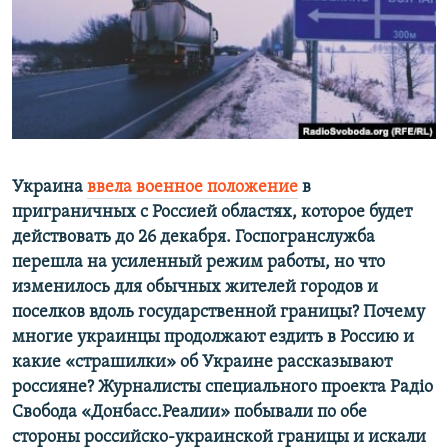
ПРИСОЕДИНЯЙТЕСЬ!
ПОБЕДИТЕЛЕЙ НЕ СУДЯТ?
КРЫМ.НЕПОКОРЕННЫЙ
ELIFBE
УКРАИНСКАЯ ПРОБЛЕМА КРЫМА
Все сайты RFE/RL
Украина
ввела военное положение
в
приграничных с Россией областях, которое будет
действовать до 26 декабря. Госпогранслужба
перешла на усиленный режим работы, но что
изменилось для обычных жителей городов и
поселков вдоль государственной границы? Почему
многие украинцы продолжают ездить в Россию и
какие «страшилки» об Украине рассказывают
россияне? Журналисты специального проекта Радіо
Свобода «Донбасс.Реалии» побывали по обе
стороны российско-украинской границы и искали