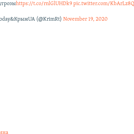
угрозы
https://t.co/rnlGlUHDk9
pic.twitter.com/KbArLz8
Today&КрымUA (@KrimRt)
November 19, 2020
ина