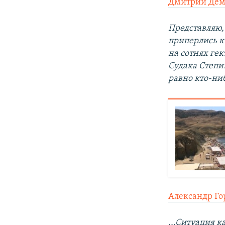
Дмитрий Дем
Представляю,
приперлись к
на сотнях ге
Судака Степи
равно кто-ниб
Александр Г
...Ситуация к