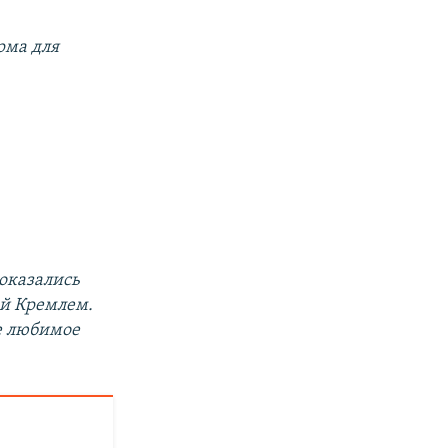
рма для
оказались
й Кремлем.
ое любимое