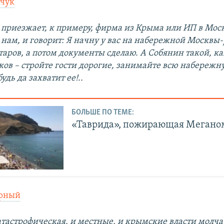
чук
 приезжает, к примеру, фирма из Крыма или ИП в Моск
 нам, и говорит: Я начну у вас на набережной Москвы
ктаров, а потом документы сделаю. А Собянин такой, к
ков – стройте гости дорогие, занимайте всю набережну
удь да захватит ее!..
БОЛЬШЕ ПО ТЕМЕ:
«Таврида», пожирающая Мегано
орный
атастрофическая, и местные, и крымские власти молча