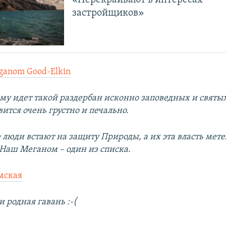
«Перекраивают в интересах
застройщиков»
ganom Good-Elkin
му идет такой раздербан исконно заповедных и святых
ится очень грустно и печально.
люди встают на защиту Природы, а их эта власть мете
 Наш Меганом – один из списка.
мская
и родная гавань :-(