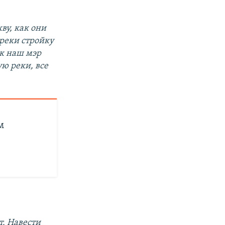
ву, как они
-реки стройку
ак наш мэр
ю реки, все
м
т. Навести