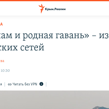
НА
ам и родная гавань» – из
ких сетей
ева
 10:30
ся
Читать без VPN