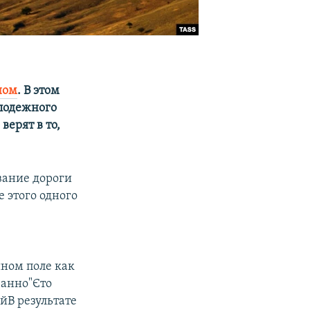
ном
. В этом
олодежного
верят в то,
вание дороги
 этого одного
ном поле как
занно"Єто
йВ результате