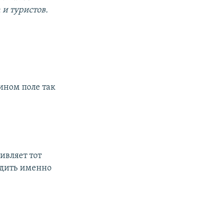
и туристов.
ином поле так
ивляет тот
одить именно