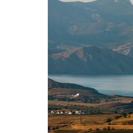
ПОБЕДИТЕЛЕЙ НЕ СУДЯТ?
КРЫМ.НЕПОКОРЕННЫЙ
ELIFBE
УКРАИНСКАЯ ПРОБЛЕМА КРЫМА