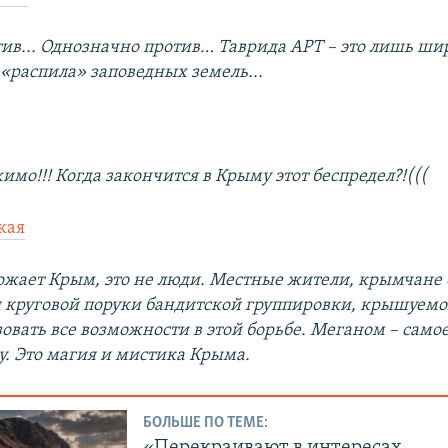
тив... Однозначно против… Таврида АРТ – это лишь ши
«распила» заповедных земель...
мо!!! Когда закончится в Крыму этот беспредел?!(((
кая
тожает Крым, это не люди. Местные жители, крымчане 
круговой поруки бандитской группировки, крышуемо
зовать все возможности в этой борьбе. Меганом – сам
у. Это магия и мистика Крыма.
БОЛЬШЕ ПО ТЕМЕ: