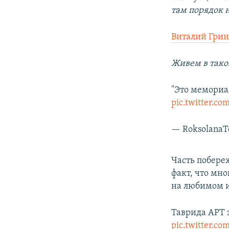
там порядок 
Виталий Грин
Живем в тако
"Это мемориа
pic.twitter.
— Roksolana
Часть побере
факт, что мн
на любимом 
Таврида АРТ 
pic.twitter.c