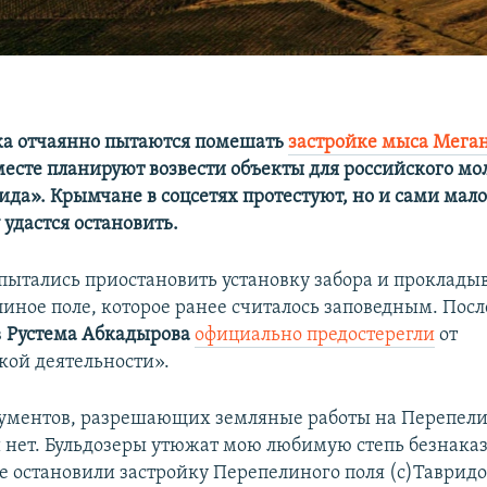
ка отчаянно пытаются помешать
застройке мыса Мега
есте планируют возвести объекты для российского м
да». Крымчане в соцсетях протестуют, но и сами мало 
 удастся остановить.
пытались приостановить установку забора и проклады
иное поле, которое ранее считалось заповедным. После
в
Рустема Абкадырова
официально предостерегли
от
кой деятельности».
ументов, разрешающих земляные работы на Перепели
 и нет. Бульдозеры утюжат мою любимую степь безнака
е остановили застройку Перепелиного поля (с)Тавридо