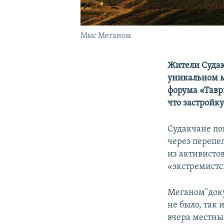
Мыс Меганом
Жители Суда
уникальном м
форума «Таври
что застройку
Судакчане по
через перепел
из активисто
«экстремистс
Меганом"док
не было, так
вчера местны