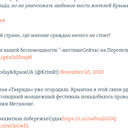
надо, но не уничтожать любимое место жителей Крыма 
ев
й стране, где мнение граждан ничего не стоит!
л нашей беспомощности."-местныеСейчас на Перепел
com/g4aOrEbnqW
Today&КрымUA (@KrimRt)
November 20, 2020
жья «Таврида» уже огородила. Крымчан в этой связи уд
оголюдный молодежный фестиваль понадобилось пров
ими Меганоме.
захватила побережьеСудак
https://t.co/oaPon2GIOQ
om/ezvOpGwfii