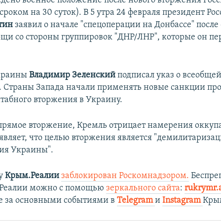
едено военное положение после нового вторжения Росси
сроком на 30 суток). В 5 утра 24 февраля президент Ро
тин
заявил о начале "спецоперации на Донбассе" после
щи со стороны группировок "ДНР/ЛНР", которые он пе
краины
Владимир Зеленский
подписал указ о всеобще
 Страны Запада начали применять новые санкции про
штабного вторжения в Украину.
прямое вторжение, Кремль отрицает намерения оккуп
являет, что целью вторжения является "демилитаризац
ия Украины".
ту
Крым.Реалии
заблокирован Роскомнадзором.
Беспре
.Реалии можно с помощью
зеркального сайта
:
rukrymr.
е за основными событиями в
Telegram
и
Instagram
Кры