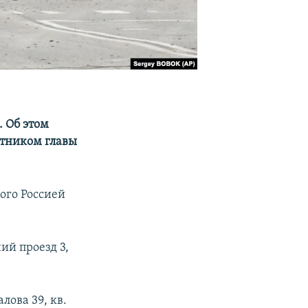
 Об этом
тником главы
ого Россией
дний проезд 3,
алова 39, кв.