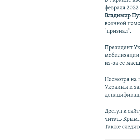
В Украине вв
февраля 2022 
Владимир Пу
военной помо
"признал".
Президент У
мобилизации.
из-за ее мас
Несмотря на 
Украины и за
денацификац
Доступ к сай
читать Крым
Также следит