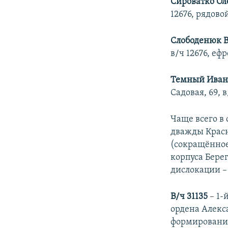
Сироватко Ол
12676, рядово
Слободенюк В
в/ч 12676, еф
Темный Иван
Садовая, 69, 
Чаще всего в 
дважды Красн
(cокращённо
корпуса Бере
дислокации –
В
/ч 31135
– 1-
ордена Алекс
формирование