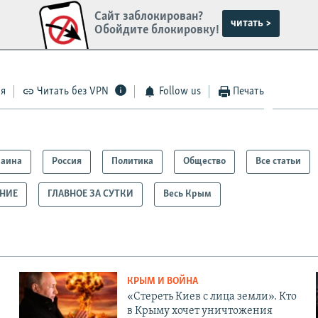
Сайт заблокирован?
читать >
Обойдите блокировку!
ся
Читать без VPN
Follow us
Печать
раина
Россия
Политика
Общество
Все статьи
АНИЕ
ГЛАВНОЕ ЗА СУТКИ
Весь Крым
КРЫМ И ВОЙНА
«Стереть Киев с лица земли». Кто
в Крыму хочет уничтожения