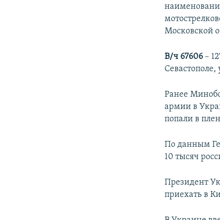
наименовани
мотострелков
Московской о
В
/ч
67606
– 1
Севастополе, 
Ранее Минобо
армии в Укра
попали в плен
По данным Ге
10 тысяч рос
Президент У
приехать в Ки