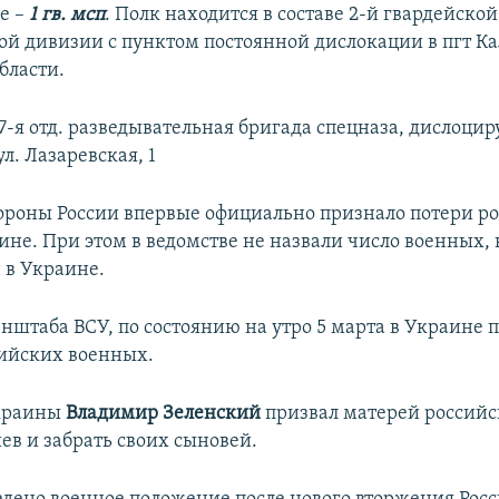
е –
1 гв. мсп
. Полк находится в составе 2-й гвардейской
ой дивизии с пунктом постоянной дислокации в пгт К
бласти.
27-я отд. разведывательная бригада спецназа, дислоцир
ул. Лазаревская, 1
роны России впервые официально признало потери
р
ине. При этом в ведомстве не назвали число военных,
 в Украине.
нштаба ВСУ, по состоянию на утро 5 марта в Украине п
сийских военных.
краины
Владимир Зеленский
призвал матерей россий
ев и забрать своих сыновей.