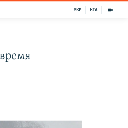
УКР
КТА
 время