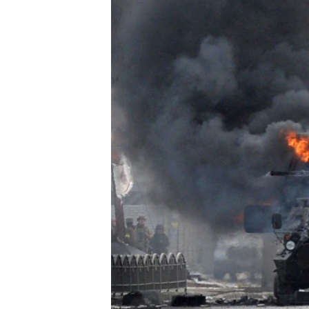
ПОБЕДИТЕЛЕЙ НЕ СУДЯТ?
КРЫМ.НЕПОКОРЕННЫЙ
ELIFBE
УКРАИНСКАЯ ПРОБЛЕМА КРЫМА