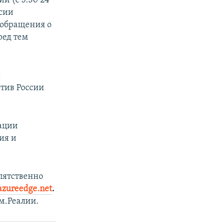
и (с 5:30 24
ссии
 обращения о
ред тем
й
тив России
ации
ия и
пятственно
azureedge.net
.
м.Реалии.