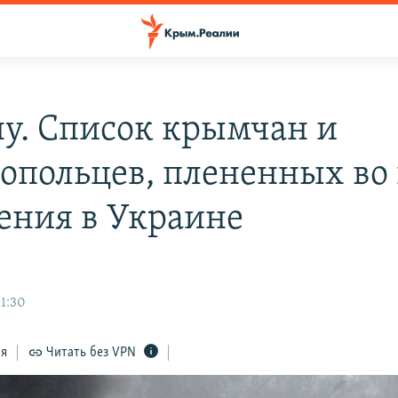
ну. Список крымчан и
топольцев, плененных во
ения в Украине
11:30
ся
Читать без VPN