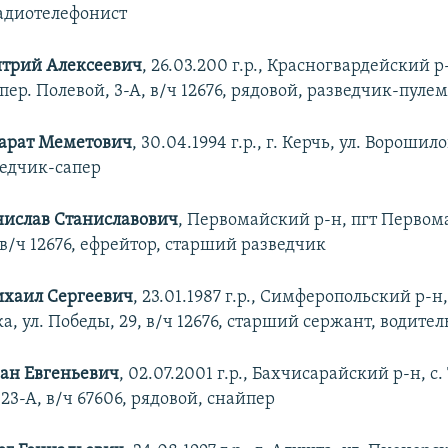
 радиотелефонист
трий Алексеевич
, 26.03.200 г.р., Красногвардейский р
пер. Полевой, 3-А, в/ч 12676, рядовой, разведчик-пуле
арат Меметович
, 30.04.1994 г.р., г. Керчь, ул. Ворошило
ведчик-сапер
нислав Станиславович
, Первомайский р-н, пгт Первомай
 в/ч 12676, ефрейтор, старший разведчик
ихаил Сергеевич
, 23.01.1987 г.р., Симферопольский р-н,
, ул. Победы, 29, в/ч 12676, старший сержант, водите
ан Евгеньевич
, 02.07.2001 г.р., Бахчисарайский р-н, с
 23-А, в/ч 67606, рядовой, снайпер