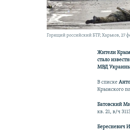
Горящий российский БТР, Харьков, 27 ф
Жители Крыма
стало извест
МВД Украины
В списке
Анто
Крымского по
Батовский М
кв. 21, в/ч 3
Бересневич И