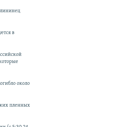
алининец
уется в
оссийской
 которые
огибло около
ских пленных