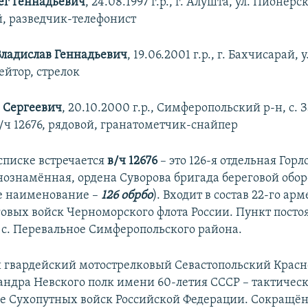
ег Геннадьевич
, 24.08.1997 г.р., г. Алушта, ул. Пионерск
й, разведчик-телефонист
ладислав Геннадьевич
, 19.06.2001 г.р., г. Бахчисарай, у
рейтор, стрелок
 Сергеевич
, 20.10.2000 г.р., Симферопольский р-н, с. З
в/ч 12676, рядовой, гранатометчик-снайпер
списке встречается
в/ч 12676
– это 126-я отдельная Горл
ознамённая, ордена Суворова бригада береговой обо
е наименование –
126 обрбо
). Входит в состав 22-го ар
говых войск Черноморского флота России. Пункт пост
 с. Перевальное Симферопольского района.
й гвардейский мотострелковый Севастопольский Крас
андра Невского полк имени 60-летия СССР – тактичес
 Сухопутных войск Российской Федерации. Сокращё