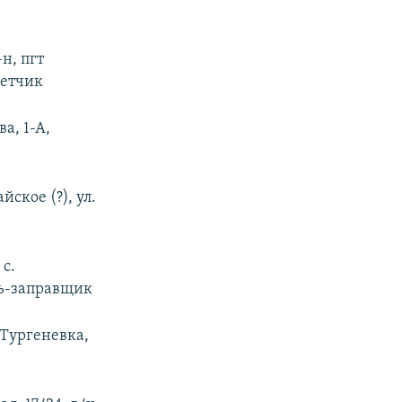
-н, пгт
метчик
ва, 1-А,
ское (?), ул.
 с.
ль-заправщик
. Тургеневка,