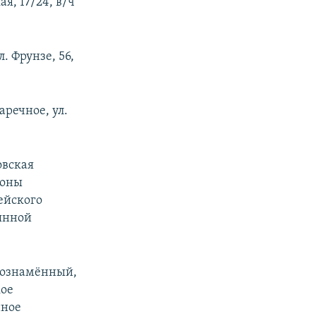
ая, 17/24, в/ч
л. Фрунзе, 56,
аречное, ул.
овская
роны
мейского
оянной
нознамённый,
кое
нное