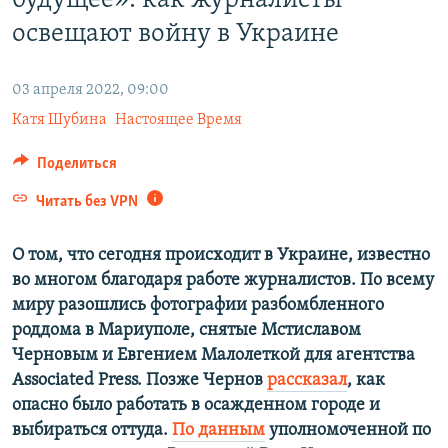
будущее»: как журналисты
ПРИСОЕДИНЯЙТЕСЬ!
ПОБЕДИТЕЛЕЙ НЕ СУДЯТ?
освещают войну в Украине
КРЫМ.НЕПОКОРЕННЫЙ
03 апреля 2022, 09:00
ELIFBE
Катя Шубина
Настоящее Время
УКРАИНСКАЯ ПРОБЛЕМА КРЫМА
Все сайты RFE/RL
Поделиться
Читать без VPN
О том, что сегодня происходит в Украине, известно
во многом благодаря работе журналистов. По всему
миру разошлись фотографии разбомбленного
роддома в Мариуполе, снятые Мстиславом
Черновым и Евгением Малолеткой для агентства
Associated Press. Позже Чернов
рассказал
, как
опасно было работать в осажденном городе и
выбираться оттуда.
По данным
уполномоченной по