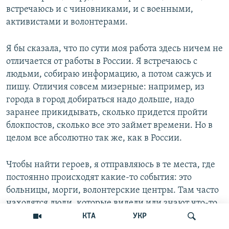
встречаюсь и с чиновниками, и с военными,
активистами и волонтерами.
Я бы сказала, что по сути моя работа здесь ничем не
отличается от работы в России. Я встречаюсь с
людьми, собираю информацию, а потом сажусь и
пишу. Отличия совсем мизерные: например, из
города в город добираться надо дольше, надо
заранее прикидывать, сколько придется пройти
блокпостов, сколько все это займет времени. Но в
целом все абсолютно так же, как в России.
Чтобы найти героев, я отправляюсь в те места, где
постоянно происходят какие-то события: это
больницы, морги, волонтерские центры. Там часто
находятся люди, которые видели или знают что-то
важное, являются свидетелями или жертвами. Я
КТА
УКР
знакомлюсь с одним человеком, потом спрашиваю