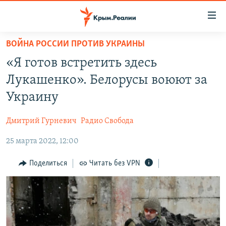
Доступность
ссылки
Вернуться
ВОЙНА РОССИИ ПРОТИВ УКРАИНЫ
к
НОВОСТИ
«Я готов встретить здесь
основному
СПЕЦПРОЕКТЫ
содержанию
Лукашенко». Белорусы воюют за
ВОДА
Вернутся
ГРУЗ 200
Украину
к
ИСТОРИЯ
КАРТА ВОЕННЫХ ОБЪЕКТОВ КРЫМА
главной
Дмитрий Гурневич
Радио Свобода
ЕЩЕ
11 ЛЕТ ОККУПАЦИИ КРЫМА. 11 ИСТОРИЙ СОПРОТИВЛЕНИЯ
навигации
Вернутся
25 марта 2022, 12:00
РАДІО СВОБОДА
ИНТЕРАКТИВ
к
КАК ОБОЙТИ БЛОКИРОВКУ
ИНФОГРАФИКА
Поделиться
Читать без VPN
поиску
ТЕЛЕПРОЕКТ КРЫМ.РЕАЛИИ
Українською
СОВЕТЫ ПРАВОЗАЩИТНИКОВ
Qırımtatar
ПРОПАВШИЕ БЕЗ ВЕСТИ