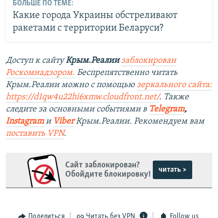
БОЛЬШЕ ПО ТЕМЕ:
Какие города Украины обстреливают
ракетами с территории Беларуси?
Доступ к сайту
Крым.Реалии
заблокирован
Роскомнадзором.
Беспрепятственно читать
Крым.Реалии можно с помощью
з
еркального сайта:
https://d1qw4u22hi6xmw.cloudfront.net/
. Также
следите за основными событиями в
Telegram
,
Instagram
и
Viber
Крым.Реалии. Рекомендуем вам
поставить VPN
.
Сайт заблокирован?
читать >
Обойдите блокировку!
Поделиться
Читать без VPN
Follow us