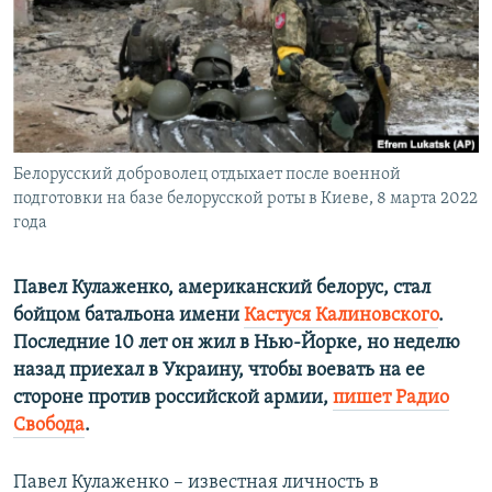
ПРИСОЕДИНЯЙТЕСЬ!
ПОБЕДИТЕЛЕЙ НЕ СУДЯТ?
КРЫМ.НЕПОКОРЕННЫЙ
ELIFBE
УКРАИНСКАЯ ПРОБЛЕМА КРЫМА
Все сайты RFE/RL
Белорусский доброволец отдыхает после военной
подготовки на базе белорусской роты в Киеве, 8 марта 2022
года
Павел Кулаженко, американский белорус, стал
бойцом батальона имени
Кастуся Калиновского
.
Последние 10 лет он жил в Нью-Йорке, но неделю
назад приехал в Украину, чтобы воевать на ее
стороне против российской армии,
пишет Радио
Свобода
.
Павел Кулаженко – известная личность в