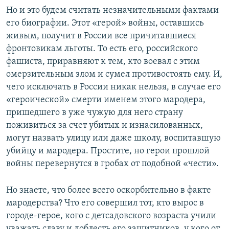
щ
и
Но и это будем считать незначительными фактами
и
й
его биографии. Этот «герой» войны, оставшись
й
с
живым, получит в России все причитавшиеся
с
л
фронтовикам льготы. То есть его, российского
л
а
фашиста, приравняют к тем, кто воевал с этим
а
й
омерзительным злом и сумел противостоять ему. И,
й
д
чего исключать в России никак нельзя, в случае его
д
«героической» смерти именем этого мародера,
пришедшего в уже чужую для него страну
поживиться за счет убитых и изнасилованных,
могут назвать улицу или даже школу, воспитавшую
убийцу и мародера. Простите, но герои прошлой
войны перевернутся в гробах от подобной «чести».
Но знаете, что более всего оскорбительно в факте
мародерства? Что его совершил тот, кто вырос в
городе-герое, кого с детсадовского возраста учили
уважать славу и доблесть его защитников, у кого от