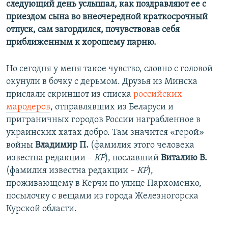
следующий день услышал, как поздравляют ее с
приездом сына во внеочередной краткосрочный
отпуск, сам загордился, почувствовав себя
приближенным к хорошему парню.
Но сегодня у меня такое чувство, словно с головой
окунули в бочку с дерьмом. Друзья из Минска
прислали скриншот из списка
российских
мародеров
, отправлявших из Беларуси и
приграничных городов России награбленное в
украинских хатах добро. Там значится «герой»
войны
Владимир П.
(фамилия этого человека
известна редакции –
КР
), пославший
Виталию В.
(фамилия известна редакции –
КР
),
проживающему в Керчи по улице Пархоменко,
посылочку с вещами из города Железногорска
Курской области.