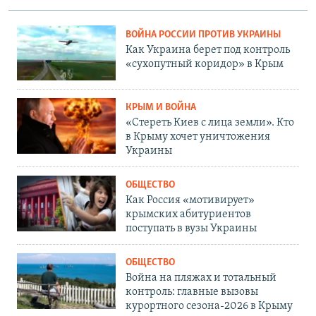
ВОЙНА РОССИИ ПРОТИВ УКРАИНЫ
Как Украина берет под контроль
«сухопутный коридор» в Крым
КРЫМ И ВОЙНА
«Стереть Киев с лица земли». Кто
в Крыму хочет уничтожения
Украины
ОБЩЕСТВО
Как Россия «мотивирует»
крымских абитуриентов
поступать в вузы Украины
ОБЩЕСТВО
Война на пляжах и тотальный
контроль: главные вызовы
курортного сезона-2026 в Крыму