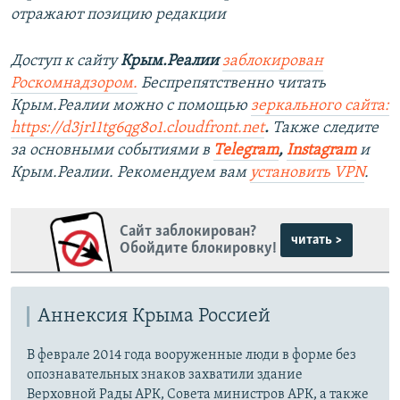
отражают позицию редакции
Доступ к сайту
Крым.Реалии
заблокирован
Роскомнадзором.
Беспрепятственно читать
Крым.Реалии можно с помощью
зеркального сайта:
https://d3jr11tg6qg8o1.cloudfront.net
.
Также следите
за основными событиями в
Telegram
,
Instagram
и
Крым.Реалии. Рекомендуем вам
установить VPN
.
Сайт заблокирован?
читать >
Обойдите блокировку!
Аннексия Крыма Россией
В феврале 2014 года вооруженные люди в форме без
опознавательных знаков захватили здание
Верховной Рады АРК, Совета министров АРК, а также