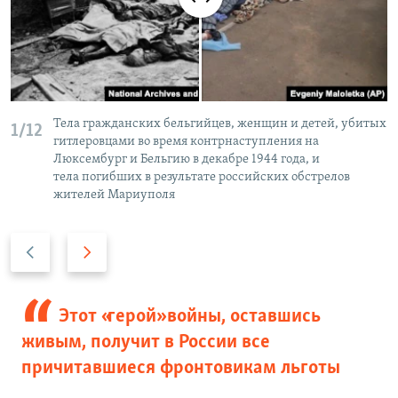
Тела гражданских бельгийцев, женщин и детей, убитых
1/12
гитлеровцами во время контрнаступления на
Люксембург и Бельгию в декабре 1944 года, и
тела погибших в результате российских обстрелов
жителей Мариуполя
П
С
р
л
е
е
д
д
Этот «герой» войны, оставшись
ы
у
живым, получит в России все
д
ю
причитавшиеся фронтовикам льготы
у
щ