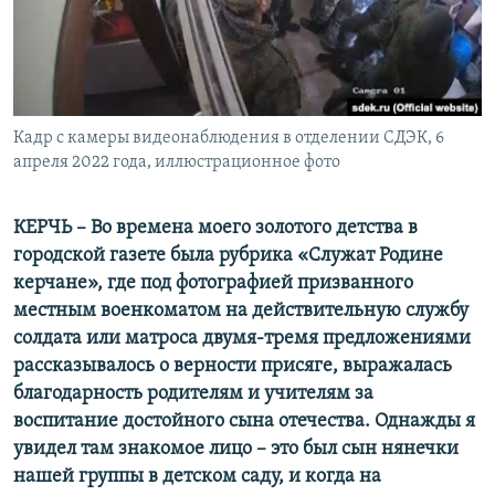
ПРИСОЕДИНЯЙТЕСЬ!
ПОБЕДИТЕЛЕЙ НЕ СУДЯТ?
КРЫМ.НЕПОКОРЕННЫЙ
ELIFBE
Кадр с камеры видеонаблюдения в отделении СДЭК, 6
УКРАИНСКАЯ ПРОБЛЕМА КРЫМА
апреля 2022 года, иллюстрационное фото
Все сайты RFE/RL
КЕРЧЬ – Во времена моего золотого детства в
городской газете была рубрика «Служат Родине
керчане», где под фотографией призванного
местным военкоматом на действительную службу
солдата или матроса двумя-тремя предложениями
рассказывалось о верности присяге, выражалась
благодарность родителям и учителям за
воспитание достойного сына отечества. Однажды я
увидел там знакомое лицо – это был сын нянечки
нашей группы в детском саду, и когда на