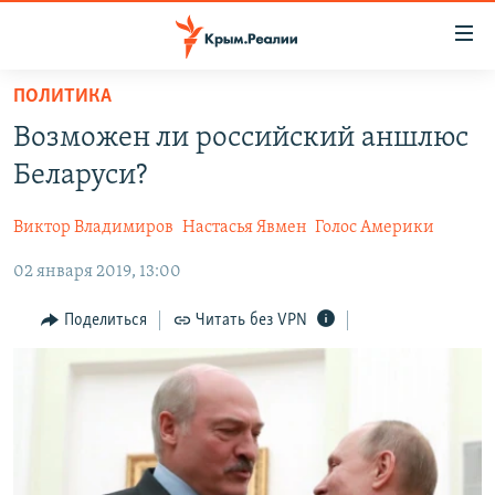
Доступность
ссылки
Вернуться
ПОЛИТИКА
к
НОВОСТИ
Возможен ли российский аншлюс
основному
СПЕЦПРОЕКТЫ
содержанию
Беларуси?
ВОДА
Вернутся
ГРУЗ 200
к
Виктор Владимиров
Настасья Явмен
Голос Америки
ИСТОРИЯ
КАРТА ВОЕННЫХ ОБЪЕКТОВ КРЫМА
главной
02 января 2019, 13:00
ЕЩЕ
11 ЛЕТ ОККУПАЦИИ КРЫМА. 11 ИСТОРИЙ СОПРОТИВЛЕНИЯ
навигации
Вернутся
РАДІО СВОБОДА
ИНТЕРАКТИВ
Поделиться
Читать без VPN
к
КАК ОБОЙТИ БЛОКИРОВКУ
ИНФОГРАФИКА
поиску
ТЕЛЕПРОЕКТ КРЫМ.РЕАЛИИ
Українською
СОВЕТЫ ПРАВОЗАЩИТНИКОВ
Qırımtatar
ПРОПАВШИЕ БЕЗ ВЕСТИ