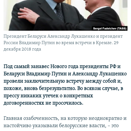
ПРИСОЕДИНЯЙТЕСЬ!
ПОБЕДИТЕЛЕЙ НЕ СУДЯТ?
КРЫМ.НЕПОКОРЕННЫЙ
ELIFBE
Президент Беларуси Александр Лукашенко и президент
УКРАИНСКАЯ ПРОБЛЕМА КРЫМА
России Владимир Путин во время встречи в Кремле. 29
Все сайты RFE/RL
декабря 2018 года
Под самый занавес Нового года президенты РФ и
Беларуси Владимир Путин и Александр Лукашенко
провели заключительную встречу между собой и,
похоже, вновь безрезультатно. Во всяком случае, в
прессу никаких утечек о конкретных
договоренностях не просочилось.
Главная озабоченность, на которую неоднократно и
настойчиво указывали белорусские власти, – это