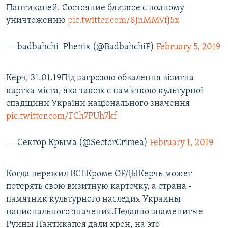
Пантикапей. Состояние близкое с полному
уничтожению
pic.twitter.com/8JnMMVfJ5x
— badbahchi_Phenix (@BadbahchiP)
February 5, 2019
Керч, 31.01.19Під загрозою обвалення візитна
картка міста, яка також є пам'яткою культурної
спадщини України національного значення
pic.twitter.com/FCh7PUh7kf
— Сектор Крыма (@SectorCrimea)
February 1, 2019
Когда пережил ВСЕКроме ОРДЫКерчь может
потерять свою визитную карточку, а страна -
памятник культурного наследия Украины
национального значения.Недавно знаменитые
Руины Пантикапея дали крен, на это