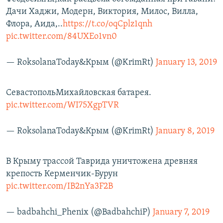
Дачи Хаджи, Модерн, Виктория, Милос, Вилла,
Флора, Аида,..
https://t.co/oqCplz1qnh
pic.twitter.com/84UXEo1vn0
— RoksolanaToday&Крым (@KrimRt)
January 13, 2019
СевастопольМихайловская батарея.
pic.twitter.com/WI75XgpTVR
— RoksolanaToday&Крым (@KrimRt)
January 8, 2019
В Крыму трассой Таврида уничтожена древняя
крепость Керменчик-Бурун
pic.twitter.com/IB2nYa3F2B
— badbahchi_Phenix (@BadbahchiP)
January 7, 2019