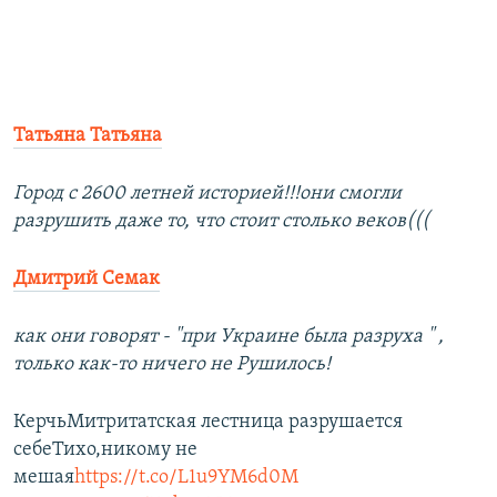
Татьяна Татьяна
Город с 2600 летней историей!!!они смогли
разрушить даже то, что стоит столько веков(((
Дмитрий Семак
как они говорят - "при Украине была разруха " ,
только как-то ничего не Рушилось!
КерчьМитритатская лестница разрушается
себеТихо,никому не
мешая
https://t.co/L1u9YM6d0M