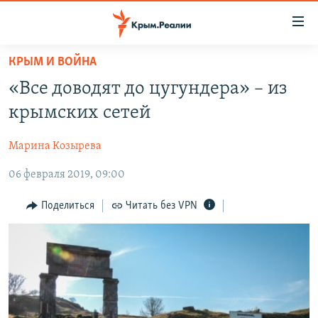
Доступность
ссылки
Вернуться
КРЫМ И ВОЙНА
к
НОВОСТИ
«Все доводят до цугундера» – из
основному
СПЕЦПРОЕКТЫ
содержанию
крымских сетей
ВОДА
Вернутся
ГРУЗ 200
к
Марина Козырева
ИСТОРИЯ
КАРТА ВОЕННЫХ ОБЪЕКТОВ КРЫМА
главной
06 февраля 2019, 09:00
ЕЩЕ
11 ЛЕТ ОККУПАЦИИ КРЫМА. 11 ИСТОРИЙ СОПРОТИВЛЕНИЯ
навигации
Вернутся
РАДІО СВОБОДА
ИНТЕРАКТИВ
Поделиться
Читать без VPN
к
КАК ОБОЙТИ БЛОКИРОВКУ
ИНФОГРАФИКА
поиску
ТЕЛЕПРОЕКТ КРЫМ.РЕАЛИИ
Українською
СОВЕТЫ ПРАВОЗАЩИТНИКОВ
Qırımtatar
ПРОПАВШИЕ БЕЗ ВЕСТИ