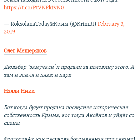
Земля находится в собственности с 2017 года.
https://t.co/PtVNPkfvN0
— RoksolanaToday&Крым (@KrimRt)
February 3,
2019
Олег Мещеряков
Дюльбер "замучали' и продали за половину этого. А
там и земля и пляж и парк
Нэлли Ники
Вот когда будет продана последняя историческая
собственность Крыма, вот тогда Аксёнов и уйдёт со
сцены
ФеодосияАх,как расцвела богомданная при гавани!