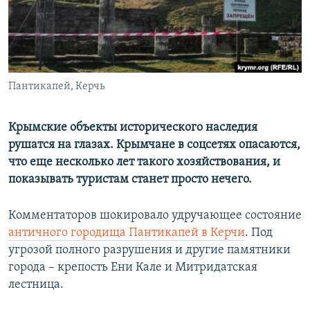
ПРИСОЕДИНЯЙТЕСЬ!
ПОБЕДИТЕЛЕЙ НЕ СУДЯТ?
КРЫМ.НЕПОКОРЕННЫЙ
ELIFBE
Пантикапей, Керчь
УКРАИНСКАЯ ПРОБЛЕМА КРЫМА
Все сайты RFE/RL
Крымские объекты исторического наследия
рушатся на глазах. Крымчане в соцсетях опасаются,
что еще несколько лет такого хозяйствования, и
показывать туристам станет просто нечего.
Комментаторов шокировало удручающее состояние
античного городища Пантикапей в Керчи
. Под
угрозой полного разрушения и другие памятники
города – крепость Ени Кале и Митридатская
лестница.