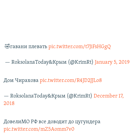
🤣гавани плевать
pic.twitter.com/t7JiFsHGgQ
— RoksolanaToday&Крым (@KrimRt)
January 5, 2019
Дом Чирахова
pic.twitter.com/R4JD2JJLo8
— RoksolanaToday&Крым (@KrimRt)
December 17,
2018
ДовелиМО РФ все доводит до цугундера
pic.twitter.com/mZ5Aomm7v0