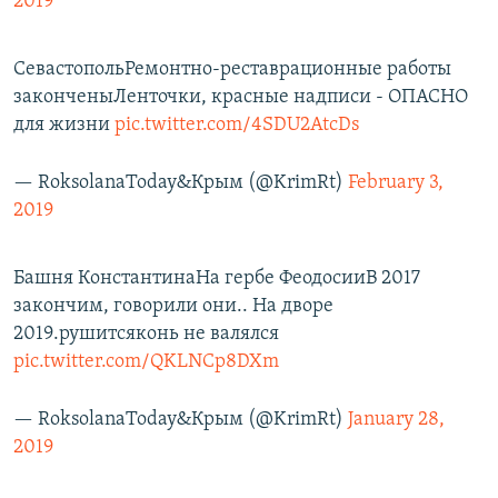
2019
СевастопольРемонтно-реставрационные работы
законченыЛенточки, красные надписи - ОПАСНО
для жизни
pic.twitter.com/4SDU2AtcDs
— RoksolanaToday&Крым (@KrimRt)
February 3,
2019
Башня КонстантинаНа гербе ФеодосииВ 2017
закончим, говорили они.. На дворе
2019.рушитсяконь не валялся
pic.twitter.com/QKLNCp8DXm
— RoksolanaToday&Крым (@KrimRt)
January 28,
2019