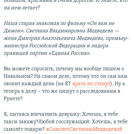
Большой, красивый и очень дорогой. И знаете, кто
на нем летает?
Наша старая знакомая по фильму «Он вам не
Димон». Светлана Владимировна Медведева —
жена Дмитрия Анатольевича Медведева, премьер-
министра Российской Федерации и лидера
правящей партии «Единая Россия».
Вы можете спросить, почему мы вообще пишем о
Навальном? На самом деле, потому что он сам нам
звонит каждый день (на RT
врать не станут
). Ну а
теперь к делу – что же пишут о расследовании в
Рунете?
Я, пытаясь впечатлить девушку: Хочешь, я тебе
такси закажу?Любой госслужащий: Хочешь, я тебе
самолёт подарю?
#СамолетСветланыМедведевой