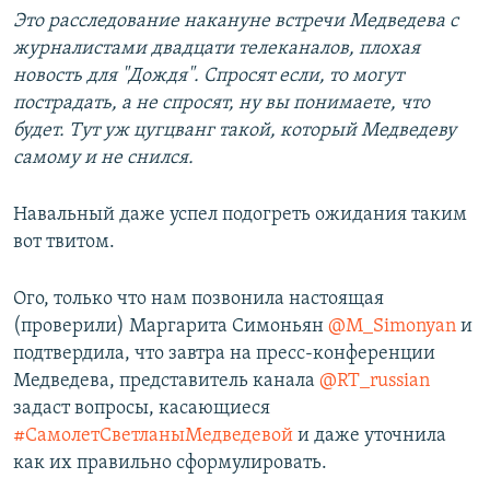
Это расследование накануне встречи Медведева с
журналистами двадцати телеканалов, плохая
новость для "Дождя". Спросят если, то могут
пострадать, а не спросят, ну вы понимаете, что
будет. Тут уж цугцванг такой, который Медведеву
самому и не снился.
Навальный даже успел подогреть ожидания таким
вот твитом.
Ого, только что нам позвонила настоящая
(проверили) Маргарита Симоньян
@M_Simonyan
и
подтвердила, что завтра на пресс-конференции
Медведева, представитель канала
@RT_russian
задаст вопросы, касающиеся
#СамолетСветланыМедведевой
и даже уточнила
как их правильно сформулировать.