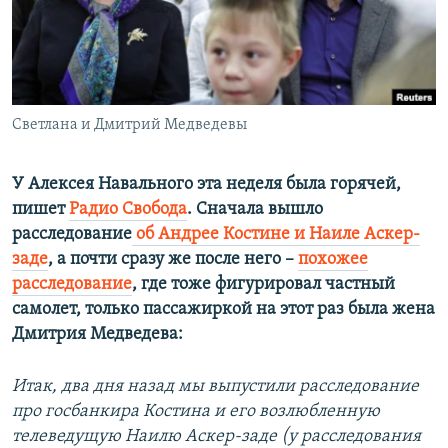
ПРИСОЕДИНЯЙТЕСЬ!
ПОБЕДИТЕЛЕЙ НЕ СУДЯТ?
КРЫМ.НЕПОКОРЕННЫЙ
ELIFBE
Светлана и Дмитрий Медведевы
УКРАИНСКАЯ ПРОБЛЕМА КРЫМА
Все сайты RFE/RL
У Алексея Навального эта неделя была горячей,
пишет
Радио Свобода
. Сначала вышло
расследование
об Андрее Костине и Наиле Аскер-
заде
, а почти сразу же после него –
похожее
расследование
, где тоже фигурировал частный
самолет, только пассажиркой на этот раз была жена
Дмитрия Медведева:
Итак, два дня назад мы выпустили расследование
про госбанкира Костина и его возлюбленную
телеведущую Наилю Аскер-заде (у расследования