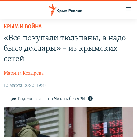
Доступность
ссылки
Вернуться
КРЫМ И ВОЙНА
к
НОВОСТИ
«Все покупали тюльпаны, а надо
основному
СПЕЦПРОЕКТЫ
содержанию
было доллары» – из крымских
ВОДА
Вернутся
ГРУЗ 200
сетей
к
ИСТОРИЯ
КАРТА ВОЕННЫХ ОБЪЕКТОВ КРЫМА
главной
Марина Козырева
ЕЩЕ
11 ЛЕТ ОККУПАЦИИ КРЫМА. 11 ИСТОРИЙ СОПРОТИВЛЕНИЯ
навигации
Вернутся
10 марта 2020, 19:44
РАДІО СВОБОДА
ИНТЕРАКТИВ
к
КАК ОБОЙТИ БЛОКИРОВКУ
ИНФОГРАФИКА
Поделиться
Читать без VPN
поиску
ТЕЛЕПРОЕКТ КРЫМ.РЕАЛИИ
Українською
СОВЕТЫ ПРАВОЗАЩИТНИКОВ
Qırımtatar
ПРОПАВШИЕ БЕЗ ВЕСТИ