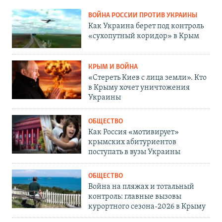
ВОЙНА РОССИИ ПРОТИВ УКРАИНЫ
Как Украина берет под контроль
«сухопутный коридор» в Крым
КРЫМ И ВОЙНА
«Стереть Киев с лица земли». Кто
в Крыму хочет уничтожения
Украины
ОБЩЕСТВО
Как Россия «мотивирует»
крымских абитуриентов
поступать в вузы Украины
ОБЩЕСТВО
Война на пляжах и тотальный
контроль: главные вызовы
курортного сезона-2026 в Крыму