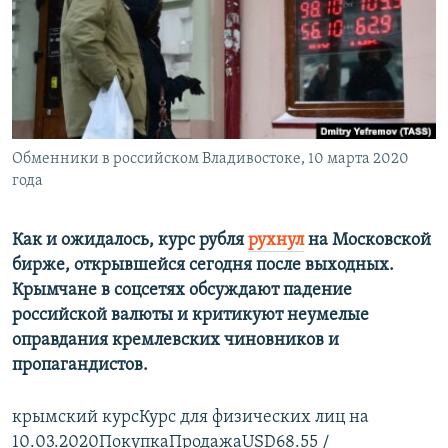
ПРИСОЕДИНЯЙТЕСЬ!
ПОБЕДИТЕЛЕЙ НЕ СУДЯТ?
КРЫМ.НЕПОКОРЕННЫЙ
ELIFBE
УКРАИНСКАЯ ПРОБЛЕМА КРЫМА
Все сайты RFE/RL
Обменники в российском Владивостоке, 10 марта 2020
года
Как и ожидалось, курс рубля
рухнул
на Московской
бирже, открывшейся сегодня после выходных.
Крымчане в соцсетях обсуждают падение
российской валюты и критикуют неумелые
оправдания кремлевских чиновников и
пропагандистов.
крымский курсКурс для физических лиц на
10.03.2020ПокупкаПродажаUSD68.55 /