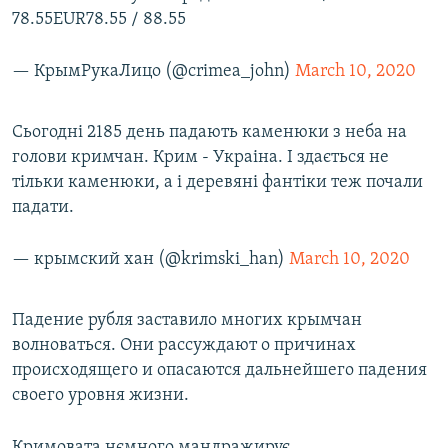
78.55EUR78.55 / 88.55
— КрымРукаЛицо (@crimea_john)
March 10, 2020
Сьогодні 2185 день падають каменюки з неба на
голови кримчан. Крим - Украіна. І здається не
тільки каменюки, а і деревяні фантіки теж почали
падати.
— крымский хан (@krimski_han)
March 10, 2020
Падение рубля заставило многих крымчан
волноваться. Они рассуждают о причинах
происходящего и опасаются дальнейшего падения
своего уровня жизни.
Кримовата нємного мандражирує