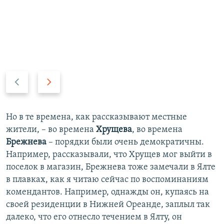
П
С
р
л
е
е
д
д
Но в те времена, как рассказывают местные
ы
у
жители, – во времена
Хрущева
, во времена
д
ю
Брежнева
– порядки были очень демократичны.
у
щ
Например, рассказывали, что Хрущев мог выйти в
щ
и
поселок в магазин, Брежнева тоже замечали в Ялте
и
й
в плавках, как я читаю сейчас по воспоминаниям
й
с
комендантов. Например, однажды он, купаясь на
с
л
своей резиденции в Нижней Ореанде, заплыл так
л
а
далеко, что его отнесло течением в Ялту, он