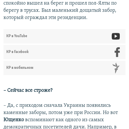
а
й
спокойно вышел на берег и прошел пол-Ялты по
й
д
берегу в трусах. Был маленький дощатый забор,
д
который ограждал эти резиденции.
КР в YouTube
КР в Facebook
КР в мобильном
– Сейчас все строже?
– Да, с приходом сначала Украины появились
каменные заборы, потом уже при России. Но вот
Ющенко
вспоминают как одного из самых
демократичных посетителей дачи. Например, в