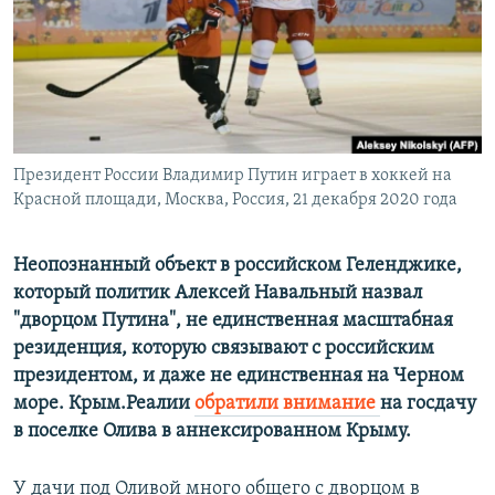
ПРИСОЕДИНЯЙТЕСЬ!
ПОБЕДИТЕЛЕЙ НЕ СУДЯТ?
КРЫМ.НЕПОКОРЕННЫЙ
ELIFBE
УКРАИНСКАЯ ПРОБЛЕМА КРЫМА
Все сайты RFE/RL
Президент России Владимир Путин играет в хоккей на
Красной площади, Москва, Россия, 21 декабря 2020 года
Неопознанный объект в российском Геленджике,
который политик Алексей Навальный назвал
"дворцом Путина", не единственная масштабная
резиденция, которую связывают с российским
президентом, и даже не единственная на Черном
море. Крым.Реалии
обратили внимание
на госдачу
в поселке Олива в аннексированном Крыму.
У дачи под Оливой много общего с дворцом в