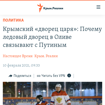
Доступность
ссылки
Вернуться
ПОЛИТИКА
к
НОВОСТИ
Крымский «дворец царя»: Почему
основному
СПЕЦПРОЕКТЫ
содержанию
ледовый дворец в Оливе
ВОДА
Вернутся
ГРУЗ 200
связывают с Путиным
к
ИСТОРИЯ
КАРТА ВОЕННЫХ ОБЪЕКТОВ КРЫМА
главной
Настоящее Время
Крым. Реалии
ЕЩЕ
11 ЛЕТ ОККУПАЦИИ КРЫМА. 11 ИСТОРИЙ СОПРОТИВЛЕНИЯ
навигации
Вернутся
10 февраля 2021, 09:33
РАДІО СВОБОДА
ИНТЕРАКТИВ
к
КАК ОБОЙТИ БЛОКИРОВКУ
ИНФОГРАФИКА
Поделиться
Читать без VPN
поиску
ТЕЛЕПРОЕКТ КРЫМ.РЕАЛИИ
Українською
СОВЕТЫ ПРАВОЗАЩИТНИКОВ
Qırımtatar
ПРОПАВШИЕ БЕЗ ВЕСТИ