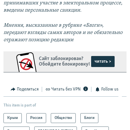
с
л
принимавших участие в электоральном процессе,
л
а
введены персональные санкции.
а
й
й
д
Мнения, высказанные в рубрике «Блоги»,
д
передают взгляды самих авторов и не обязательно
отражают позицию редакции
Сайт заблокирован?
читать >
Обойдите блокировку!
Поделиться
Читать без VPN
Follow us
This item is part of
Крым
Россия
Общество
Блоги