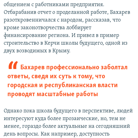
щ
и
общением с работниками предприятия.
и
й
Отбарабанив отчет о проделанной работе, Бахарев
й
с
разоткровенничался с народом, рассказав, что
с
л
кроме законотворчества лоббирует
л
а
финансирование региона. И привел в пример
а
й
строительство в Керчи школы будущего, одной из
й
д
двух возводимых в Крыму.
д
Бахарев профессионально заболтал
ответы, сведя их суть к тому, что
городская и республиканская власти
проводят масштабные работы
Однако пока школа будущего в перспективе, людей
интересуют куда более прозаические, но, тем не
менее, гораздо более актуальные на сегодняшний
день вопросы. Как например, доступность