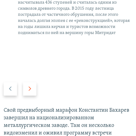
насчитывала 436 ступеней и считалась одним из
символов древнего города. В 2015 году лестница
пострадала от частичного обрушения, после этого
началась долгая эпопея с ее «реконструкцией», которая
на годы лишила керчан и туристов возможности
подниматься по ней на вершину горы Митридат
П
С
р
л
е
е
д
д
Свой предвыборный марафон Константин Бахарев
ы
у
завершил на национализированном
д
ю
металлургическом заводе. Там он несколько
у
щ
видоизменил и оживил программу встречи