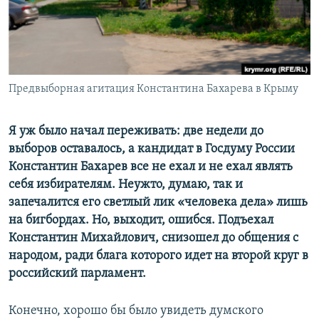
ПРИСОЕДИНЯЙТЕСЬ!
ПОБЕДИТЕЛЕЙ НЕ СУДЯТ?
КРЫМ.НЕПОКОРЕННЫЙ
ELIFBE
Предвыборная агитация Константина Бахарева в Крыму
УКРАИНСКАЯ ПРОБЛЕМА КРЫМА
Все сайты RFE/RL
Я уж было начал переживать: две недели до
выборов оставалось, а кандидат в Госдуму России
Константин Бахарев все не ехал и не ехал являть
себя избирателям. Неужто, думаю, так и
запечалится его светлый лик «человека дела» лишь
на бигбордах. Но, выходит, ошибся. Подъехал
Константин Михайлович, снизошел до общения с
народом, ради блага которого идет на второй круг в
российский парламент.
Конечно, хорошо бы было увидеть думского