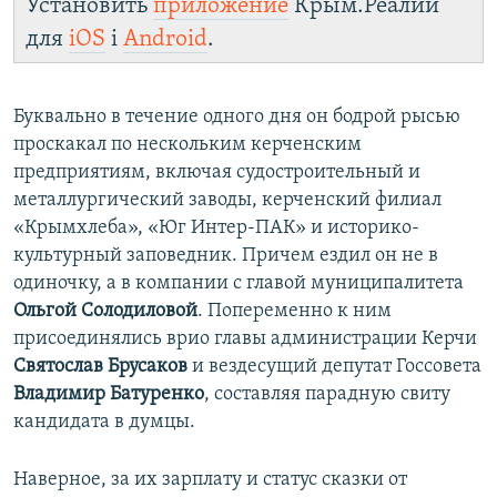
Установить
приложение
Крым.Реалии
для
iOS
і
Android
.
Буквально в течение одного дня он бодрой рысью
проскакал по нескольким керченским
предприятиям, включая судостроительный и
металлургический заводы, керченский филиал
«Крымхлеба», «Юг Интер-ПАК» и историко-
культурный заповедник. Причем ездил он не в
одиночку, а в компании с главой муниципалитета
Ольгой Солодиловой
. Попеременно к ним
присоединялись врио главы администрации Керчи
Святослав Брусаков
и вездесущий депутат Госсовета
Владимир Батуренко
, составляя парадную свиту
кандидата в думцы.
Наверное, за их зарплату и статус сказки от