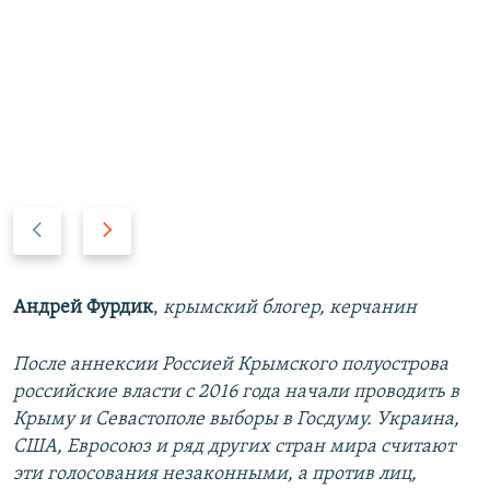
П
С
р
л
е
е
д
д
Андрей Фурдик
,
крымский блогер, керчанин
ы
у
д
ю
После аннексии Россией Крымского полуострова
у
щ
российские власти с 2016 года начали проводить в
щ
и
Крыму и Севастополе выборы в Госдуму. Украина,
и
й
США, Евросоюз и ряд других стран мира считают
й
с
эти голосования незаконными, а против лиц,