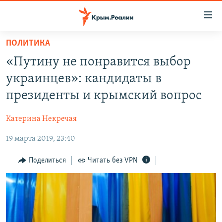
Доступность
ссылки
Вернуться
ПОЛИТИКА
к
НОВОСТИ
«Путину не понравится выбор
основному
СПЕЦПРОЕКТЫ
содержанию
украинцев»: кандидаты в
ВОДА
Вернутся
ГРУЗ 200
президенты и крымский вопрос
к
ИСТОРИЯ
КАРТА ВОЕННЫХ ОБЪЕКТОВ КРЫМА
главной
Катерина Некречая
ЕЩЕ
11 ЛЕТ ОККУПАЦИИ КРЫМА. 11 ИСТОРИЙ СОПРОТИВЛЕНИЯ
навигации
Вернутся
19 марта 2019, 23:40
РАДІО СВОБОДА
ИНТЕРАКТИВ
к
КАК ОБОЙТИ БЛОКИРОВКУ
ИНФОГРАФИКА
Поделиться
Читать без VPN
поиску
ТЕЛЕПРОЕКТ КРЫМ.РЕАЛИИ
Українською
СОВЕТЫ ПРАВОЗАЩИТНИКОВ
Qırımtatar
ПРОПАВШИЕ БЕЗ ВЕСТИ