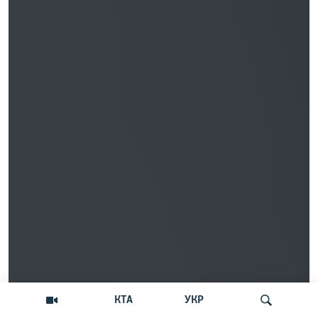
КТА
УКР