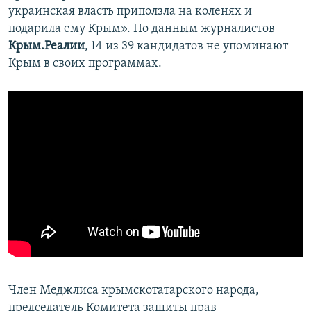
украинская власть приползла на коленях и
подарила ему Крым». По данным журналистов
Крым.Реалии
, 14 из 39 кандидатов не упоминают
Крым в своих программах.
Член Меджлиса крымскотатарского народа,
председатель Комитета защиты прав