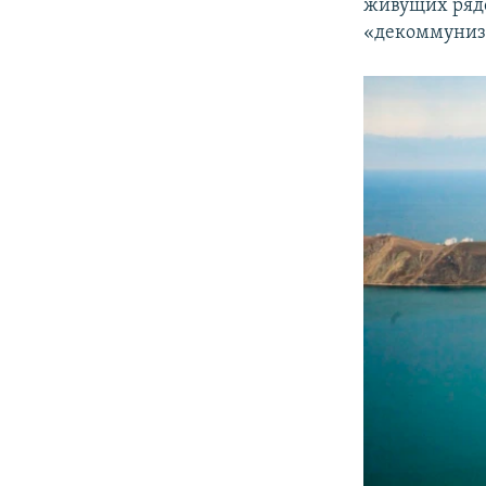
живущих рядо
«декоммуниза