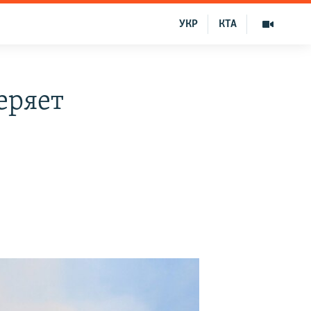
УКР
КТА
еряет