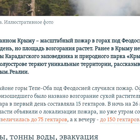
да. Иллюстративное фото
анном Крыму – масштабный пожар в горах под Феодос
день, но площадь возгорания растет. Ранее в Крыму н
ры Карадагского заповедника и природного парка «Кр
полуострове теряют уникальные территории, рассказыв
ым.Реалии.
 районе горы Тепе-Оба под Феодосией случился пожар. 
изошедшего было названо возгорание сухой растител
а в первый день составляла 15 гектаров. В ночь на 26 
ласти объявили о локализации пожара, но уже утром с
величилась до 75 гектаров
, а к вечеру -
до 150 гектаров
ы, тонны воды, эвакуация