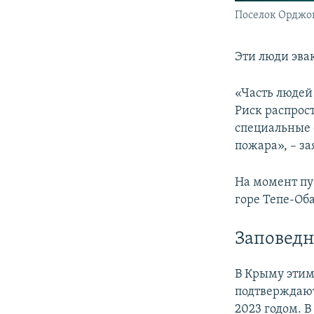
Поселок Орджо
Эти люди эва
«Часть людей 
Риск распрос
специальные 
пожара», – за
На момент пу
горе Тепе-Оба
Заповедн
В Крыму этим
подтверждают
2023 годом. В