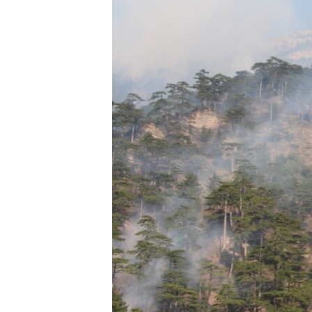
ПОБЕДИТЕЛЕЙ НЕ СУДЯТ?
КРЫМ.НЕПОКОРЕННЫЙ
ELIFBE
УКРАИНСКАЯ ПРОБЛЕМА КРЫМА