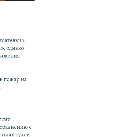
тоятельно.
», однако
вижения
ь пожар на
.
ссии
 сравнению с
раниях сухой