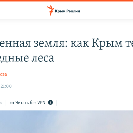
нная земля: как Крым т
едные леса
ова
 21:00
ся
Читать без VPN