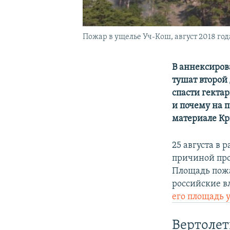
Пожар в ущелье Уч-Кош, август 2018 го
В аннексиров
тушат второй 
спасти гекта
и почему на 
материале Кр
25 августа в
причиной про
Площадь пожар
российские в
его площадь у
Вертолет