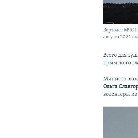
Вертолет МЧС Р
августа 2024 г
Всего для ту
крымского г
Министр экол
Ольга Славго
волонтеры из