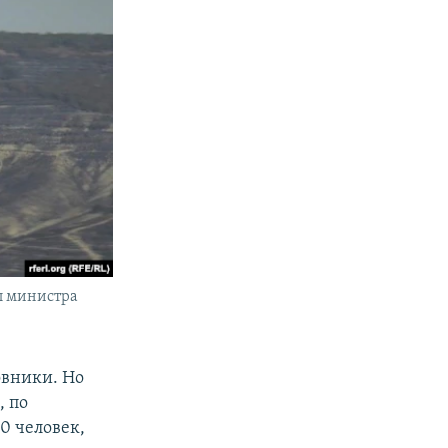
цы министра
овники. Но
, по
00 человек,