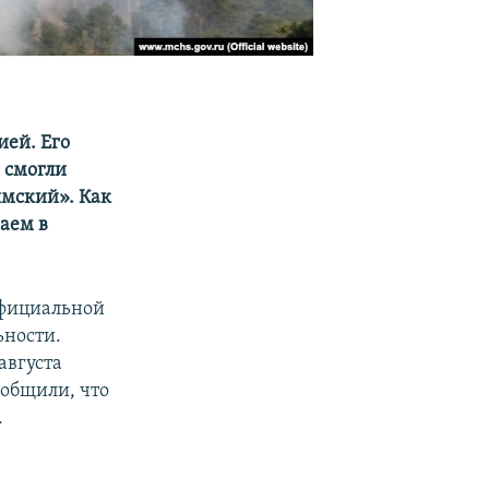
ией. Его
е смогли
ымский». Как
аем в
Официальной
ьности.
августа
ообщили, что
.