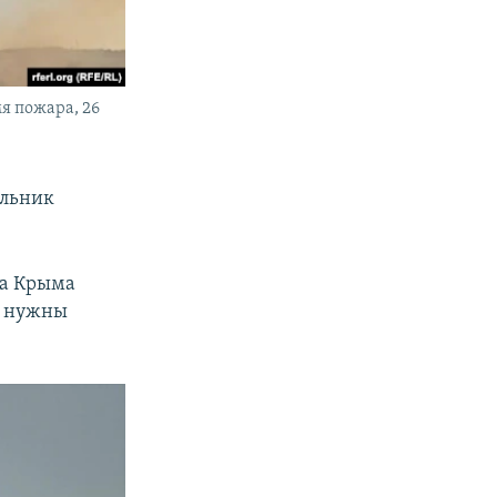
я пожара, 26
альник
ва Крыма
а нужны