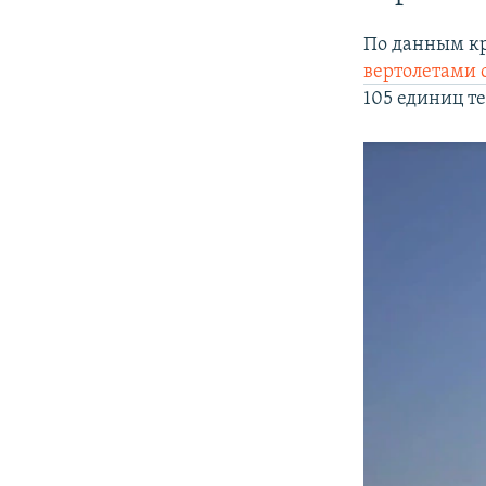
По данным кр
вертолетами 
105 единиц т