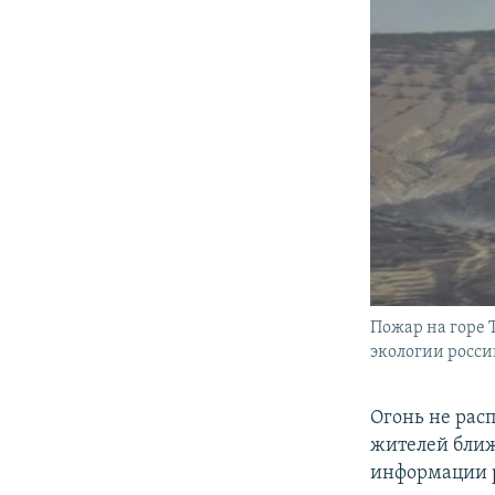
Пожар на горе Т
экологии росси
Огонь не рас
жителей ближ
информации 