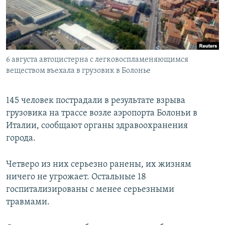
ПРИСОЕДИНЯЙТЕСЬ!
ПОБЕДИТЕЛЕЙ НЕ СУДЯТ?
КРЫМ.НЕПОКОРЕННЫЙ
ELIFBE
6 августа автоцистерна с легковоспламеняющимся
УКРАИНСКАЯ ПРОБЛЕМА КРЫМА
веществом въехала в грузовик в Болонье
Все сайты RFE/RL
145 человек пострадали в результате взрыва
грузовика на трассе возле аэропорта Болоньи в
Италии, сообщают органы здравоохранения
города.
Четверо из них серьезно ранены, их жизням
ничего не угрожает. Остальные 18
госпитализированы с менее серьезными
травмами.