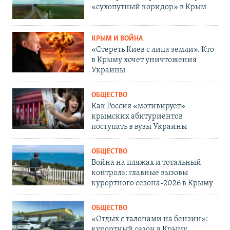
«сухопутный коридор» в Крым
КРЫМ И ВОЙНА
«Стереть Киев с лица земли». Кто
в Крыму хочет уничтожения
Украины
ОБЩЕСТВО
Как Россия «мотивирует»
крымских абитуриентов
поступать в вузы Украины
ОБЩЕСТВО
Война на пляжах и тотальный
контроль: главные вызовы
курортного сезона-2026 в Крыму
ОБЩЕСТВО
«Отдых с талонами на бензин»:
курортный сезон в Крыму