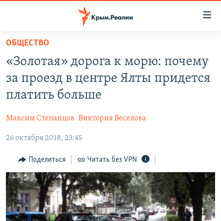
Доступность
ссылки
Вернуться
ОБЩЕСТВО
к
НОВОСТИ
«Золотая» дорога к морю: почему
основному
СПЕЦПРОЕКТЫ
содержанию
за проезд в центре Ялты придется
ВОДА
Вернутся
ГРУЗ 200
платить больше
к
ИСТОРИЯ
КАРТА ВОЕННЫХ ОБЪЕКТОВ КРЫМА
главной
Максим Степанцов
Виктория Веселова
ЕЩЕ
11 ЛЕТ ОККУПАЦИИ КРЫМА. 11 ИСТОРИЙ СОПРОТИВЛЕНИЯ
навигации
Вернутся
26 октября 2018, 23:45
РАДІО СВОБОДА
ИНТЕРАКТИВ
к
КАК ОБОЙТИ БЛОКИРОВКУ
ИНФОГРАФИКА
Поделиться
Читать без VPN
поиску
ТЕЛЕПРОЕКТ КРЫМ.РЕАЛИИ
Українською
СОВЕТЫ ПРАВОЗАЩИТНИКОВ
Qırımtatar
ПРОПАВШИЕ БЕЗ ВЕСТИ