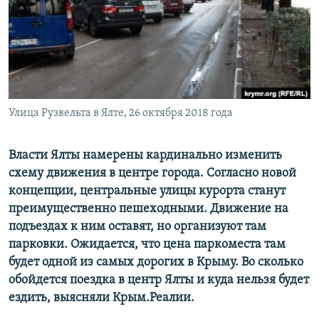
ПРИСОЕДИНЯЙТЕСЬ!
ПОБЕДИТЕЛЕЙ НЕ СУДЯТ?
КРЫМ.НЕПОКОРЕННЫЙ
ELIFBE
УКРАИНСКАЯ ПРОБЛЕМА КРЫМА
Все сайты RFE/RL
Улица Рузвельта в Ялте, 26 октября 2018 года
Власти Ялты намерены кардинально изменить
схему движения в центре города. Согласно новой
концепции, центральные улицы курорта станут
преимущественно пешеходными. Движение на
подъездах к ним оставят, но организуют там
парковки. Ожидается, что цена паркоместа там
будет одной из самых дорогих в Крыму. Во сколько
обойдется поездка в центр Ялты и куда нельзя будет
ездить, выясняли Крым.Реалии.