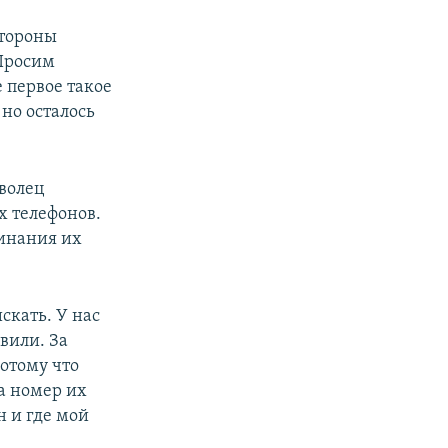
стороны
Просим
е первое такое
но осталось
волец
х телефонов.
минания их
искать. У нас
авили. За
потому что
а номер их
н и где мой