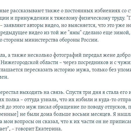
ые рассказывают также о постоянных избиениях со 
ции и принуждении к тяжелому физическому труду. "
 – заявляют авторы видео, но выясняется, что это уже н
редыдущее видео из той же "ямы" сделано еще зимой, 
со стороны министерства обороны России.
ла, а также несколько фотографий передал жене добро
 Нижегородской области – через посредников и с чужи
глашается пересказать историю мужа, только без упо
мен.
ерестал выходить на связь. Спустя три дня я стала его 
их полка – оттуда узнала, что их избили и куда-то отпр
й до этого муж писал обращение по поводу отпусков, 
оенные] не были дома больше восьми месяцев. Я нашл
 мои вопросы он сказал, что к их части он не приписа
ает", – говорит Екатерина.