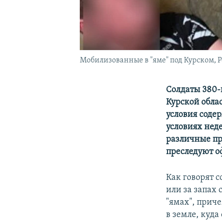
Мобилизованные в "яме" под Курском, 
Солдаты 380-
Курской обла
условия содер
условиях нед
различные пр
преследуют о
Как говорят с
или за запах
"ямах", прич
в земле, куд