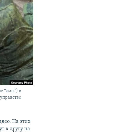
 “ямы”) в
оуправство
идео. На этих
г к другу на