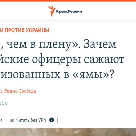
И ПРОТИВ УКРАИНЫ
, чем в плену». Зачем
йские офицеры сажают
изованных в «ямы»?
ов
Радио Свобода
8:10
ся
Читать без VPN