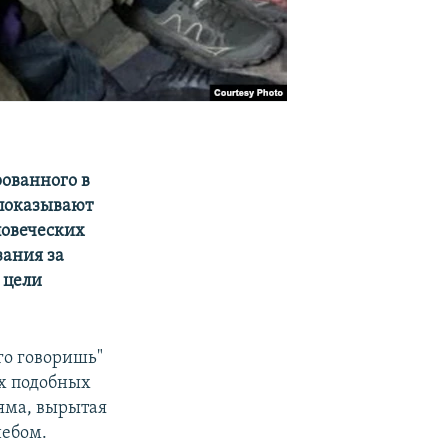
рованного в
 показывают
ловеческих
зания за
 цели
ого говоришь"
ех подобных
 яма, вырытая
небом.