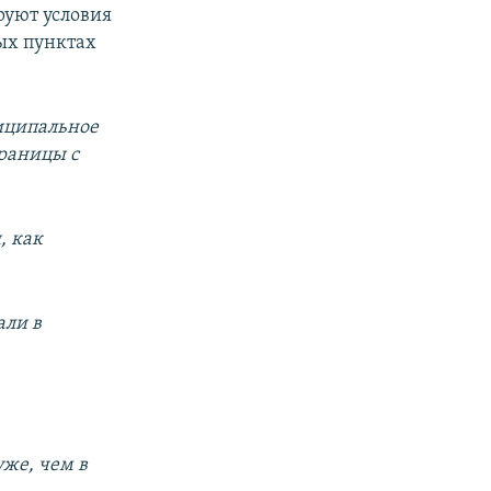
руют условия
ных пунктах
ниципальное
границы с
, как
али в
уже, чем в