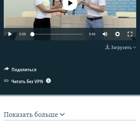
No media source currently available
ПРИСОЕДИНЯЙТЕСЬ!
ПОБЕДИТЕЛЕЙ НЕ СУДЯТ?
КРЫМ.НЕПОКОРЕННЫЙ
ELIFBE
Auto
0:00
3:49
УКРАИНСКАЯ ПРОБЛЕМА КРЫМА
240p
Все сайты RFE/RL
Загрузить
360p
480p
Auto
240p
360p
480p
Поделиться
720p
Читать без VPN
720p
1080p
1080p
Показать больше