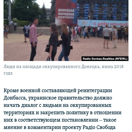
ПРИСОЕДИНЯЙТЕСЬ!
ПОБЕДИТЕЛЕЙ НЕ СУДЯТ?
КРЫМ.НЕПОКОРЕННЫЙ
ELIFBE
УКРАИНСКАЯ ПРОБЛЕМА КРЫМА
Все сайты RFE/RL
Люди на площади оккупированного Донецка, июнь 2018
года
Кроме военной составляющей реинтеграции
Донбасса, украинское правительство должно
начать диалог с людьми на оккупированных
территориях и закрепить политику в отношении
них в соответствующем постановлении ‒ такое
мнение в комментарии проекту Радіо Свобода