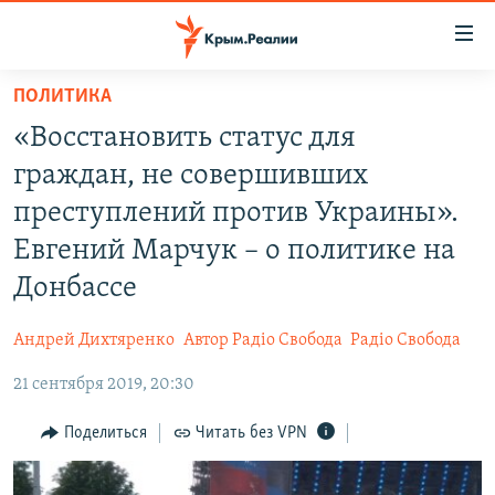
Доступность
ссылки
Вернуться
ПОЛИТИКА
к
НОВОСТИ
«Восстановить статус для
основному
СПЕЦПРОЕКТЫ
содержанию
граждан, не совершивших
ВОДА
Вернутся
ГРУЗ 200
преступлений против Украины».
к
ИСТОРИЯ
КАРТА ВОЕННЫХ ОБЪЕКТОВ КРЫМА
Евгений Марчук – о политике на
главной
ЕЩЕ
11 ЛЕТ ОККУПАЦИИ КРЫМА. 11 ИСТОРИЙ СОПРОТИВЛЕНИЯ
навигации
Донбассе
Вернутся
РАДІО СВОБОДА
ИНТЕРАКТИВ
к
Андрей Дихтяренко
Автор Радіо Свобода
Радіо Свобода
КАК ОБОЙТИ БЛОКИРОВКУ
ИНФОГРАФИКА
поиску
21 сентября 2019, 20:30
ТЕЛЕПРОЕКТ КРЫМ.РЕАЛИИ
Українською
Поделиться
Читать без VPN
СОВЕТЫ ПРАВОЗАЩИТНИКОВ
Qırımtatar
ПРОПАВШИЕ БЕЗ ВЕСТИ