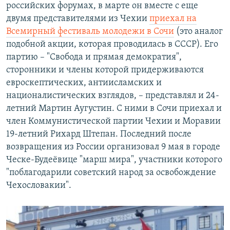
российских форумах, в марте он вместе с еще
двумя представителями из Чехии
приехал на
Всемирный фестиваль молодежи в Сочи
(это аналог
подобной акции, которая проводилась в СССР). Его
партию – "Свобода и прямая демократия",
сторонники и члены которой придерживаются
евроскептических, антиисламских и
националистических взглядов, – представлял и 24-
летний Мартин Аугустин. С ними в Сочи приехал и
член Коммунистической партии Чехии и Моравии
19-летний Рихард Штепан. Последний после
возвращения из России организовал 9 мая в городе
Ческе-Будеёвице "марш мира", участники которого
"поблагодарили советский народ за освобождение
Чехословакии".