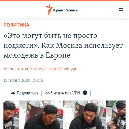
Доступность
ссылки
Вернуться
ПОЛИТИКА
к
НОВОСТИ
«Это могут быть не просто
основному
СПЕЦПРОЕКТЫ
содержанию
поджоги». Как Москва использует
ВОДА
Вернутся
ГРУЗ 200
молодежь в Европе
к
ИСТОРИЯ
КАРТА ВОЕННЫХ ОБЪЕКТОВ КРЫМА
главной
Александра Вагнер
Радио Свобода
ЕЩЕ
11 ЛЕТ ОККУПАЦИИ КРЫМА. 11 ИСТОРИЙ СОПРОТИВЛЕНИЯ
навигации
Вернутся
13 июня 2024, 08:15
РАДІО СВОБОДА
ИНТЕРАКТИВ
к
КАК ОБОЙТИ БЛОКИРОВКУ
ИНФОГРАФИКА
Поделиться
Читать без VPN
поиску
ТЕЛЕПРОЕКТ КРЫМ.РЕАЛИИ
Українською
СОВЕТЫ ПРАВОЗАЩИТНИКОВ
Qırımtatar
ПРОПАВШИЕ БЕЗ ВЕСТИ