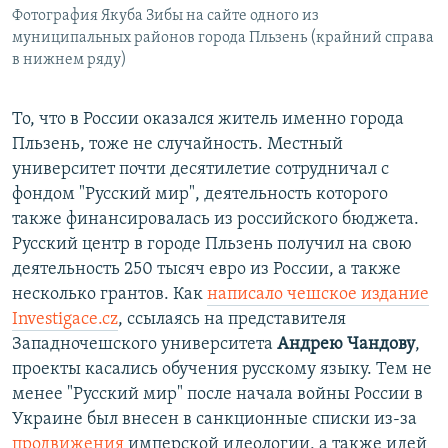
Фотография Якуба Зибы на сайте одного из
муниципальных районов города Пльзень (крайний справа
в нижнем ряду)
То, что в России оказался житель именно города
Пльзень, тоже не случайность. Местный
университет почти десятилетие сотрудничал с
фондом "Русский мир", деятельность которого
также финансировалась из российского бюджета.
Русский центр в городе Пльзень получил на свою
деятельность 250 тысяч евро из России, а также
несколько грантов. Как
написало чешское издание
Investigace.cz
, ссылаясь на представителя
Западночешского университета
Андрею Чандову
,
проекты касались обучения русскому языку. Тем не
менее "Русский мир" после начала войны России в
Украине был внесен в санкционные списки из-за
продвижения
имперской идеологии, а также идей