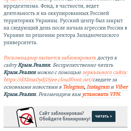
ирредентизма. Фонд, в частности, ведет
деятельность и на оккупированных Россией
территориях Украины. Русский центр был закрыт
на следующий день после начала агрессии России в
Украине по решению ректора Западночешского
университета.
Роскомнадзор пытается заблокировать
доступ к
сайту
Крым.Реалии
. Беспрепятственно читать
Крым.Реалии
можно с помощью
зеркального сайта:
https://d32ma0ydj15jee.cloudfront.net/
следите за
основными новостями в
Telegram
,
Instagram
и
Viber
Крым.Реалии
. Рекомендуем вам
установить VPN
.
Сайт заблокирован?
читать >
Обойдите блокировку!