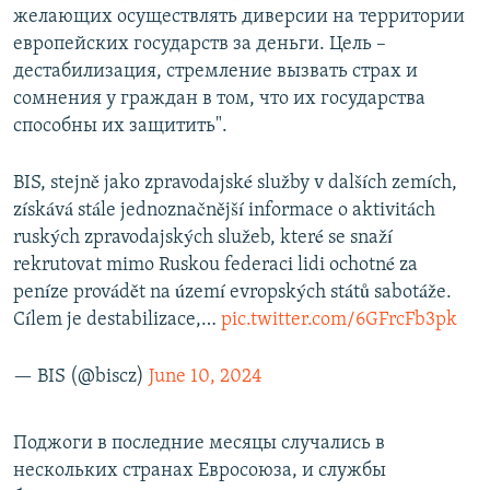
желающих осуществлять диверсии на территории
европейских государств за деньги. Цель –
дестабилизация, стремление вызвать страх и
сомнения у граждан в том, что их государства
способны их защитить".
BIS, stejně jako zpravodajské služby v dalších zemích,
získává stále jednoznačnější informace o aktivitách
ruských zpravodajských služeb, které se snaží
rekrutovat mimo Ruskou federaci lidi ochotné za
peníze provádět na území evropských států sabotáže.
Cílem je destabilizace,…
pic.twitter.com/6GFrcFb3pk
— BIS (@biscz)
June 10, 2024
Поджоги в последние месяцы случались в
нескольких странах Евросоюза, и службы