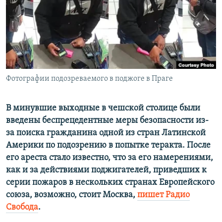
ПРИСОЕДИНЯЙТЕСЬ!
ПОБЕДИТЕЛЕЙ НЕ СУДЯТ?
КРЫМ.НЕПОКОРЕННЫЙ
ELIFBE
УКРАИНСКАЯ ПРОБЛЕМА КРЫМА
Все сайты RFE/RL
Фотографии подозреваемого в поджоге в Праге
В минувшие выходные в чешской столице были
введены беспрецедентные меры безопасности из-
за поиска гражданина одной из стран Латинской
Америки по подозрению в попытке теракта. После
его ареста стало известно, что за его намерениями,
как и за действиями поджигателей, приведших к
серии пожаров в нескольких странах Европейского
союза, возможно, стоит Москва,
пишет Радио
Свобода
.