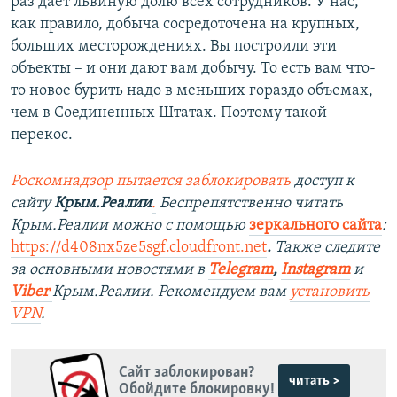
раз дает львиную долю всех сотрудников. У нас,
как правило, добыча сосредоточена на крупных,
больших месторождениях. Вы построили эти
объекты – и они дают вам добычу. То есть вам что-
то новое бурить надо в меньших гораздо объемах,
чем в Соединенных Штатах. Поэтому такой
перекос.
Роскомнадзор пытается заблокировать
доступ к
сайту
Крым.Реалии
.
Беспрепятственно читать
Крым.Реалии можно с помощью
зеркального сайта
:
https://d408nx5ze5sgf.cloudfront.net
.
Также следите
за основными новостями в
Telegram
,
Instagram
и
Viber
Крым.Реалии. Рекомендуем вам
установить
VPN
.
Сайт заблокирован?
читать >
Обойдите блокировку!