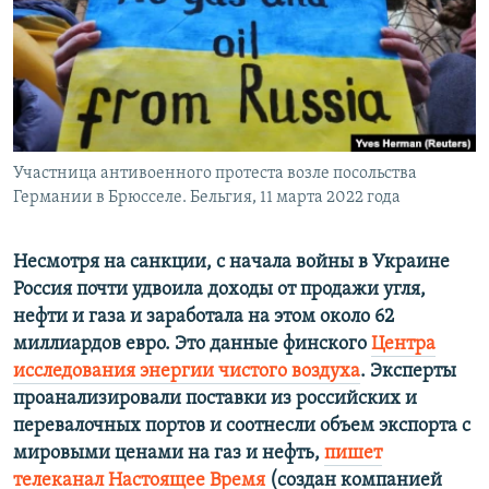
ПРИСОЕДИНЯЙТЕСЬ!
ПОБЕДИТЕЛЕЙ НЕ СУДЯТ?
КРЫМ.НЕПОКОРЕННЫЙ
ELIFBE
УКРАИНСКАЯ ПРОБЛЕМА КРЫМА
Все сайты RFE/RL
Участница антивоенного протеста возле посольства
Германии в Брюсселе. Бельгия, 11 марта 2022 года
Несмотря на санкции, с начала войны в Украине
Россия почти удвоила доходы от продажи угля,
нефти и газа и заработала на этом около 62
миллиардов евро. Это данные финского
Центра
исследования энергии чистого воздуха
. Эксперты
проанализировали поставки из российских и
перевалочных портов и соотнесли объем экспорта с
мировыми ценами на газ и нефть,
пишет
телеканал Настоящее Время
(создан компанией