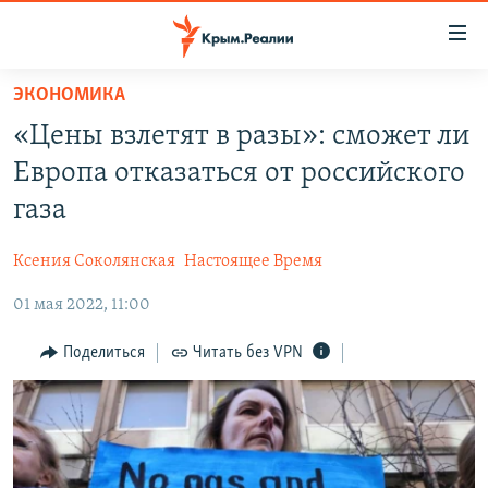
Доступность
ссылки
Вернуться
ЭКОНОМИКА
к
НОВОСТИ
«Цены взлетят в разы»: сможет ли
основному
СПЕЦПРОЕКТЫ
содержанию
Европа отказаться от российского
ВОДА
Вернутся
ГРУЗ 200
газа
к
ИСТОРИЯ
КАРТА ВОЕННЫХ ОБЪЕКТОВ КРЫМА
главной
Ксения Соколянская
Настоящее Время
ЕЩЕ
11 ЛЕТ ОККУПАЦИИ КРЫМА. 11 ИСТОРИЙ СОПРОТИВЛЕНИЯ
навигации
Вернутся
01 мая 2022, 11:00
РАДІО СВОБОДА
ИНТЕРАКТИВ
к
КАК ОБОЙТИ БЛОКИРОВКУ
ИНФОГРАФИКА
Поделиться
Читать без VPN
поиску
ТЕЛЕПРОЕКТ КРЫМ.РЕАЛИИ
Українською
СОВЕТЫ ПРАВОЗАЩИТНИКОВ
Qırımtatar
ПРОПАВШИЕ БЕЗ ВЕСТИ