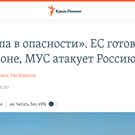
па в опасности». ЕС гото
роне, МУС атакует Росси
нянц
Эхо Кавказа
15:30
ся
Читать без VPN