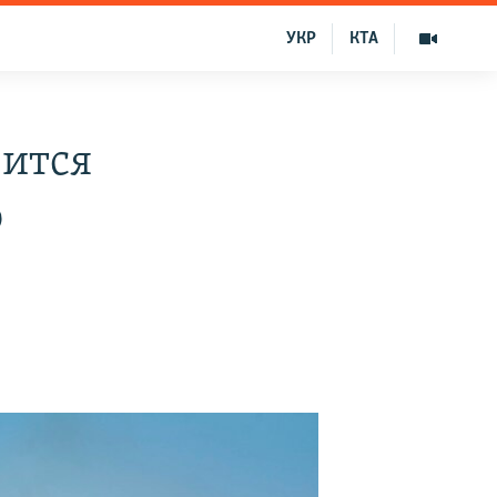
УКР
КТА
вится
ю