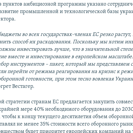
з пунктов амбициозной программы указано сотрудниче
азвитие промышленной и технологической базы укра
ектора.
юджеты во всех государствах-членах ЕС резко растут,
ить способ их расходования. Поскольку мы хотим ин
олжны инвестировать лучше, что в значительной степ
ие вместе и инвестирование в европейском масштабе.
абор инструментов – пакет, который мы представляем с
ли перейти от режима реагирования на кризис к реж
оборонной готовности, при этом тесно вовлекая Украин
грет Вестагер.
ой стратегии странам ЕС предлагается закупить совм
крайней мере 40% необходимого оборудования до 2030
о, чтобы к концу текущего десятилетия объем оборонно
ставлял не менее 35% стоимости всего оборонного рынк
вшеством будет приоритет европейских компаний на 