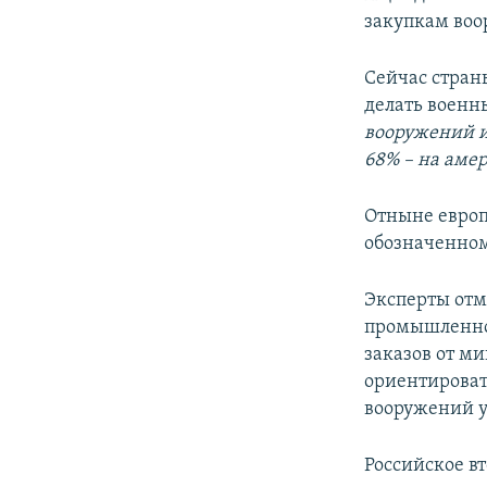
закупкам воо
Сейчас стран
делать военн
вооружений и
68% – на аме
Отныне европ
обозначенному
Эксперты отме
промышленнос
заказов от м
ориентировать
вооружений у
Российское вт