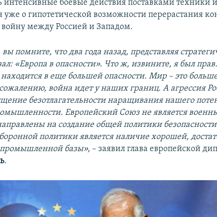
 интенсивные боевые действия поставками техники и
ря уже о гипотетической возможности перерастания ко
войну между Россией и Западом.
вы помните, что два года назад, представляя стратег
зал: «Европа в опасности». Что ж, извините, я был прав
 находится в еще большей опасности. Мир – это больше
 сожалению, война идет у наших границ. А агрессия Р
щение безотлагательности наращивания нашего поте
омышленности. Европейский Союз не является военн
направлены на создание общей политики безопасности
оборонной политики является наличие хорошей, достат
 промышленной базы»,
– заявил глава европейской ди
ь
.