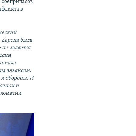
 боеприпасов
нфликта в
ический
. Европа была
 не является
оссии
нциала
ым альянсом,
 и обороны. И
очной и
пломатии