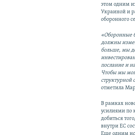
этом одним и
Украиной и р
оборонного с
«Оборонные б
должны измен
больше, мы д
инвестирован
послание и н
Чтобы мы мог
структурной 
отметила Мар
В рамках нов
усилиями по 
добиться тог
внутри ЕС со
Еще одним но