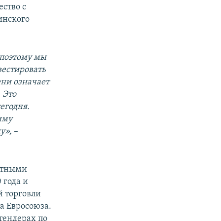
ство с
инского
 поэтому мы
вестировать
ени означает
 Это
егодня.
иму
у»,
–
естными
 года и
й торговли
а Евросоюза.
тендерах по