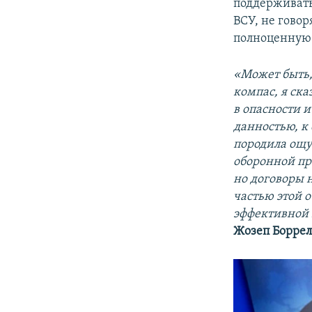
поддерживать
ВСУ, не гово
полноценную 
«Может быть, 
компас, я ска
в опасности и
данностью, к
породила ощу
оборонной пр
но договоры 
частью этой 
эффективной
Жозеп Боррел