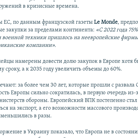
ружений в кризисные времена.
ы ЕС, по данным французской газеты
Le Monde
, предп
ые закупки за пределами континента:
«С 2022 года 75%
 военной техники пришлось на неевропейские фирмы
риканские компании».
ейцы намерены довести долю закупок в Европе хотя б
 сроку, а к 2035 году увеличить объемы до 60%.
чают: за более чем 30 лет, которые прошли с развала 
ть Европы сильно сократилась, в первую очередь из-з
инистерств обороны. Европейский ВПК постепенно стал
ся на экспорт, а его возможности массового производ
меньшились в разы.
оржение в Украину показало, что Европа не в состоян