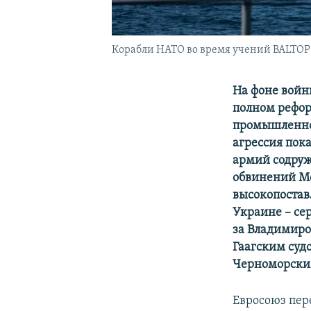
Корабли НАТО во время учений BALTOPS
На фоне войн
полном рефор
промышленнос
агрессия пока
армий содруж
обвинений Ме
высокопостав
Украине – се
за Владимиро
Гаагским суд
Черноморским
Евросоюз пер