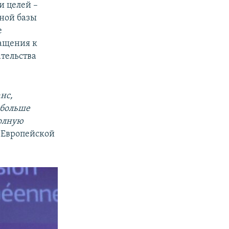
и целей –
ной базы
е
ращения к
тельства
нс,
 больше
полную
 Европейской