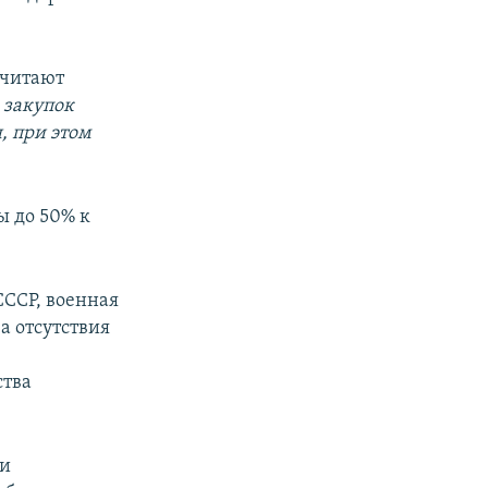
очитают
 закупок
, при этом
ы до 50% к
СССР, военная
а отсутствия
ства
ии