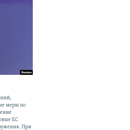
ений,
ие меры по
чение
рвые ЕС
ружения. При