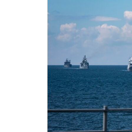
ПОБЕДИТЕЛЕЙ НЕ СУДЯТ?
КРЫМ.НЕПОКОРЕННЫЙ
ELIFBE
УКРАИНСКАЯ ПРОБЛЕМА КРЫМА