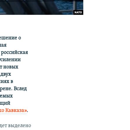
ешение о
ная
 российская
 усилении
от новых
 двух
иях в
рене. Вслед
уемых
ющий
хо Кавказа»
.
удет выделено