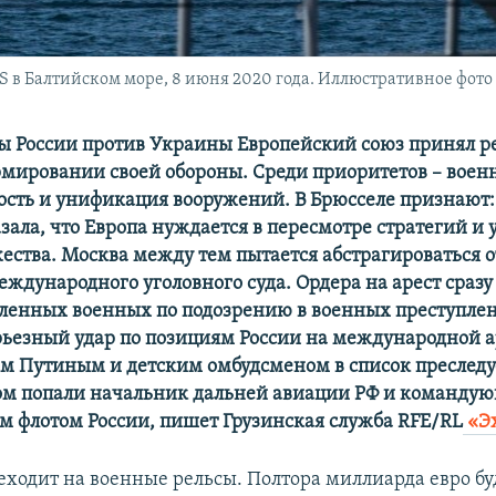
 в Балтийском море, 8 июня 2020 года. Иллюстративное фото
ы России против Украины Европейский союз принял р
мировании своей обороны. Среди приоритетов – воен
ть и унификация вооружений. В Брюсселе признают:
зала, что Европа нуждается в пересмотре стратегий и
ества. Москва между тем пытается абстрагироваться 
ждународного уголовного суда. Ордера на арест сразу
ленных военных по подозрению в военных преступлен
рьезный удар по позициям России на международной а
м Путиным и детским омбудсменом в список преслед
ом попали начальник дальней авиации РФ и команду
 флотом России, пишет Грузинская служба RFE/RL
«Э
еходит на военные рельсы. Полтора миллиарда евро б