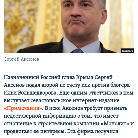
ПРИСОЕДИНЯЙТЕСЬ!
ПОБЕДИТЕЛЕЙ НЕ СУДЯТ?
КРЫМ.НЕПОКОРЕННЫЙ
ELIFBE
УКРАИНСКАЯ ПРОБЛЕМА КРЫМА
Все сайты RFE/RL
Сергей Аксенов
Назначенный Россией глава Крыма Сергей
Аксенов подал второй по счету иск против блогера
Ильи Большедворова. Еще одним ответчиком в нем
выступает севастопольское интернет-издание
«Примечания»
. В иске Аксенов требует признать
недостоверной информацию о том, что имеет
отношение к строительной компании «Монолит» и
продвигает ее интересы. Эта фирма получила