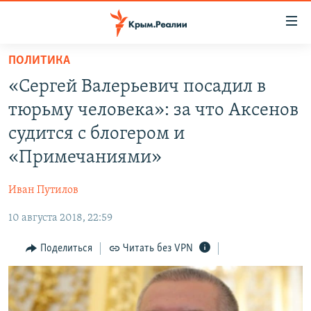
Доступность
ссылки
Вернуться
ПОЛИТИКА
к
НОВОСТИ
«Сергей Валерьевич посадил в
основному
СПЕЦПРОЕКТЫ
содержанию
тюрьму человека»: за что Аксенов
ВОДА
Вернутся
ГРУЗ 200
судится с блогером и
к
ИСТОРИЯ
КАРТА ВОЕННЫХ ОБЪЕКТОВ КРЫМА
«Примечаниями»
главной
ЕЩЕ
11 ЛЕТ ОККУПАЦИИ КРЫМА. 11 ИСТОРИЙ СОПРОТИВЛЕНИЯ
навигации
Иван Путилов
Вернутся
РАДІО СВОБОДА
ИНТЕРАКТИВ
к
10 августа 2018, 22:59
КАК ОБОЙТИ БЛОКИРОВКУ
ИНФОГРАФИКА
поиску
Поделиться
Читать без VPN
ТЕЛЕПРОЕКТ КРЫМ.РЕАЛИИ
Українською
СОВЕТЫ ПРАВОЗАЩИТНИКОВ
Qırımtatar
ПРОПАВШИЕ БЕЗ ВЕСТИ