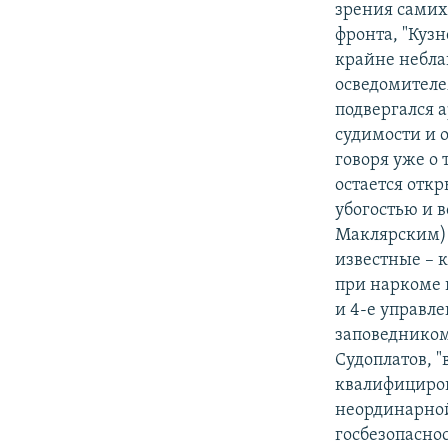
зрения самих
фронта, "Кузн
крайне небла
осведомителе
подвергался 
судимости и 
говоря уже о
остается отк
убогостью и 
Маклярским) 
известные – к
при наркоме в
и 4-е управле
заповедником
Судоплатов, 
квалифициров
неординарной
госбезопаснос