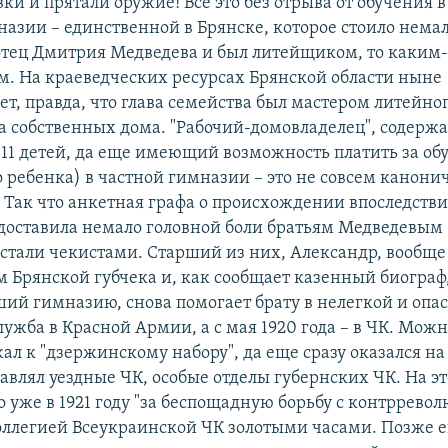
ки и прятали оружие! Все это без отрыва от обучения 
азии – единственной в Брянске, которое стоило немал
 отец Дмитрия Медведева и был литейщиком, то каким-
м. На краеведческих ресурсах Брянской области ныне
т, правда, что глава семейства был мастером литейног
а собственных дома. "Рабочий-домовладелец", содер
 11 детей, да еще имеющий возможность платить за обу
о ребенка) в частной гимназии – это не совсем канони
. Так что анкетная графа о происхождении впоследстви
доставила немало головной боли братьям Медведевым 
е стали чекистами. Старший из них, Александр, вообще
м Брянской губчека и, как сообщает казенный биограф
ий гимназию, снова помогает брату в нелегкой и опас
ужба в Красной Армии, а с мая 1920 года – в ЧК. Можно
ал к "дзержинскому набору", да еще сразу оказался н
лавлял уездные ЧК, особые отделы губернских ЧК. На эт
о уже в 1921 году "за беспощадную борьбу с контррево
ллегией Всеукраинской ЧК золотыми часами. Позже е