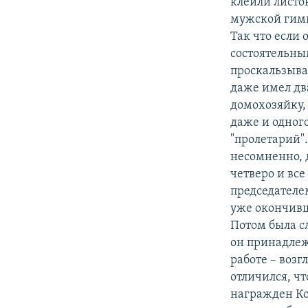
клеили листов
мужской гимн
Так что если
состоятельны
проскальзывае
даже имел дв
домохозяйку,
даже и одног
"пролетарий"
несомненно, 
четверо и вс
председателе
уже окончивш
Потом была сл
он принадлеж
работе – возг
отличился, чт
награжден Ко