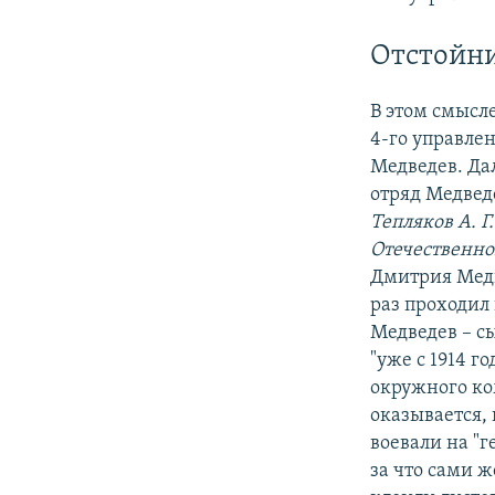
Отстойн
В этом смысл
4-го управле
Медведев. Да
отряд Медвед
Тепляков А. Г
Отечественно
Дмитрия Медве
раз проходил
Медведев – с
"уже с 1914 г
окружного ко
оказывается, 
воевали на "г
за что сами 