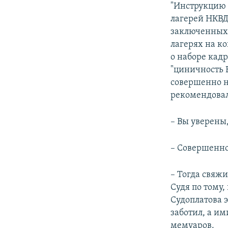
"Инструкцию 
лагерей НКВД 
заключенных 
лагерях на к
о наборе кадр
"циничность 
совершенно н
рекомендовал
– Вы уверены
– Совершенно 
– Тогда свяжи
Судя по тому,
Судоплатова 
заботил, а им
мемуаров.