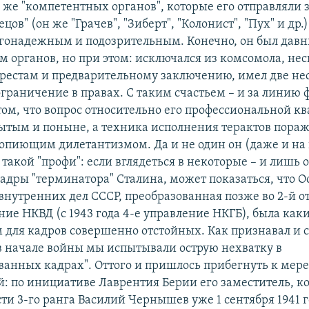
 же "компетентных органов", которые его отправляли 
ецов" (он же "Грачев", "Зиберт", "Колонист", "Пух" и др
гонадежным и подозрительным. Конечно, он был давн
м органов, но при этом: исключался из комсомола, нес
арестам и предварительному заключению, имел две не
ограничение в правах. С таким счастьем – и за линию 
 том, что вопрос относительно его профессиональной 
рытым и поныне, а техника исполнения терактов пора
вопиющим дилетантизмом. Да и не один он (даже и на 
такой "профи": если вглядеться в некоторые – и лишь
адры "терминатора" Сталина, может показаться, что О
нутренних дел СССР, преобразованная позже во 2-й от
ние НКВД (с 1943 года 4-е управление НКГБ), была как
 для кадров совершенно отстойных. Как признавал и 
"в начале войны мы испытывали острую нехватку в
анных кадрах". Оттого и пришлось прибегнуть к мере
: по инициативе Лаврентия Берии его заместитель, к
ти 3-го ранга Василий Чернышев уже 1 сентября 1941 