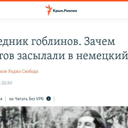
едник гоблинов. Зачем
тов засылали в немецкий
нов
Радио Свобода
, 22:30
ся
Читать без VPN