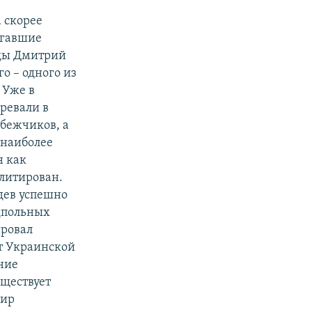
 скорее
игавшие
оды Дмитрий
о – одного из
 Уже в
ревали в
ебежчиков, а
 наиболее
н как
литирован.
дев успешно
дпольных
ировал
ет Украинской
ние
уществует
дир