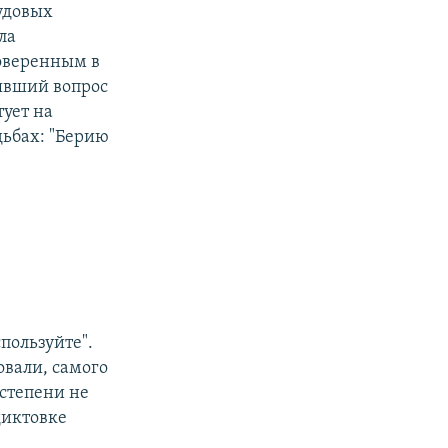
удовых
ла
оверенным в
нявший вопрос
тует на
дьбах: "Берию
пользуйте".
овали, самого
 степени не
диктовке