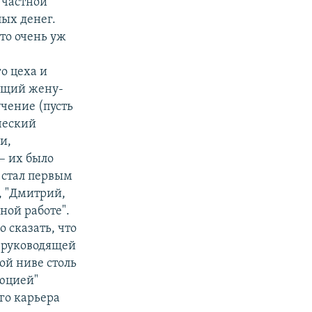
в частной
ых денег.
то очень уж
о цеха и
жащий жену-
чение (пусть
ческий
и,
– их было
 стал первым
, "Дмитрий,
ной работе".
 сказать, что
а руководящей
ой ниве столь
люцией"
го карьера