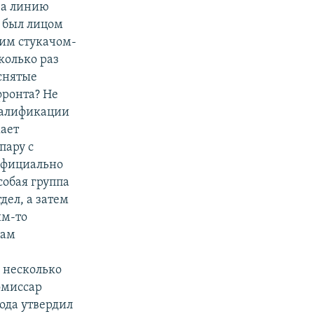
за линию
.) был лицом
им стукачом-
колько раз
снятые
фронта? Не
квалификации
жает
пару с
 официально
собая группа
дел, а затем
им-то
сам
 несколько
омиссар
года утвердил