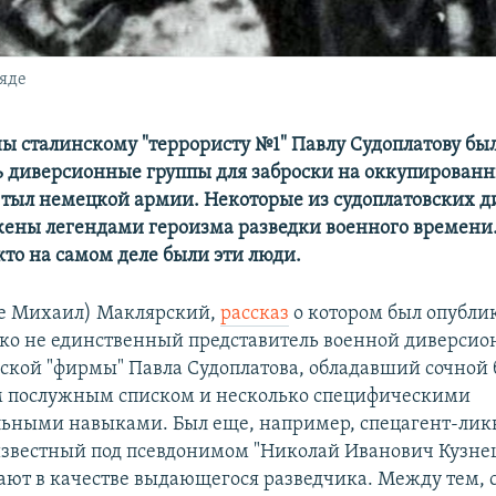
яде
ны сталинскому "террористу №1" Павлу Судоплатову бы
 диверсионные группы для заброски на оккупирован
 тыл немецкой армии. Некоторые из судоплатовских д
жены легендами героизма разведки военного времени
кто на самом деле были эти люди.
же Михаил) Маклярский,
рассказ
о котором был опубли
еко не единственный представитель военной диверсио
ской "фирмы" Павла Судоплатова, обладавший сочной
 послужным списком и несколько специфическими
ьными навыками. Был еще, например, спецагент-лик
звестный под псевдонимом "Николай Иванович Кузнец
ают в качестве выдающегося разведчика. Между тем, с