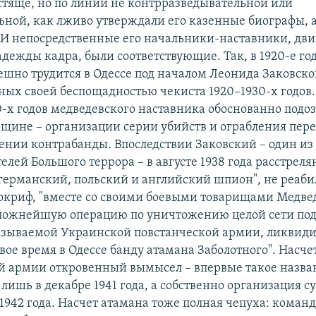
стяще, но по линии не контрразведывательной или
ьной, как лживо утверждали его казенные биографы, а
 И непосредственные его начальники-наставники, дв
дежды кадра, были соответствующие. Так, в 1920-е г
ешно трудится в Одессе под началом Леонида Заковског
ных своей беспощадностью чекиста 1920–1930-х годов.
0-х годов медведевского наставника обоснованно подоз
вщине – организации серии убийств и ограбления пер
ении контрабанды. Впоследствии Заковский – один из
елей Большого террора – в августе 1938 года расстреля
германский, польский и английский шпион", не реаби
покриф, "вместе со своими боевыми товарищами Медве
сложнейшую операцию по уничтожению целой сети по
азываемой Украинской повстанческой армии, ликвид
свое время в Одессе банду атамана Заболотного". Насч
й армии откровенный вымысел – впервые такое назва
лишь в декабре 1941 года, а собственно организация с
 1942 года. Насчет атамана тоже полная чепуха: коман