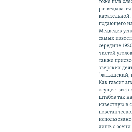
тоже шла бле
разведывател
карательной.
подающего на
Медведев усп
самых извест
середине 192
чистой уголо
также присво
зверских деят
"латышский, 
Как гласит а
осуществил 
штабов так н
известную в 
повстанческо
использовано 
лишь с осени