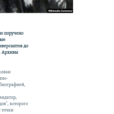
ло поручено
ные
иверсантов до
. Архивы
кован
нно-
 биографией,
видатор,
ов", которого
 точки