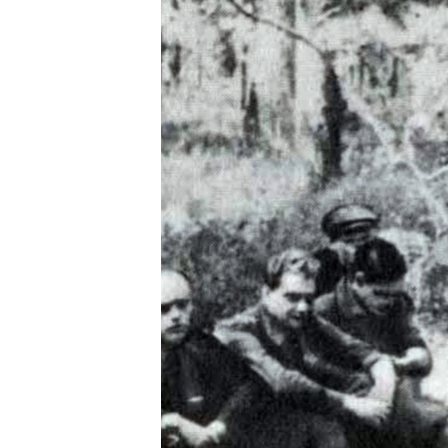
ПОБЕДИТЕЛЕЙ НЕ СУДЯТ?
КРЫМ.НЕПОКОРЕННЫЙ
ELIFBE
УКРАИНСКАЯ ПРОБЛЕМА КРЫМА