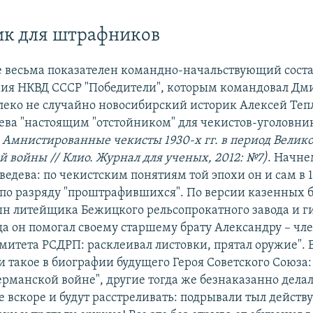
ик для штрафников
е весьма показателен командно-начальствующий соста
ния НКВД СССР "Победители", которым командовал Дм
леко не случайно новосибирский историк Алексей Теп
ева "настоящим "отстойником" для чекистов-уголовни
. Амнистированные чекисты 1930-х гг. в период Велик
й войны // Клио. Журнал для ученых, 2012: №7)
. Начне
дева: по чекистским понятиям той эпохи он и сам в 1
 по разряду "проштрафившихся". По версии казенных 
ын литейщика Бежицкого рельсопрокатного завода и г
ода он помогал своему старшему брату Александру – чл
митета РСДРП: расклеивал листовки, прятал оружие". 
и такое в биографии будущего Героя Советского Союза:
ерманской войне", другие тогда же безнаказанно делал
же вскоре и будут расстреливать: подрывали тыл дейст