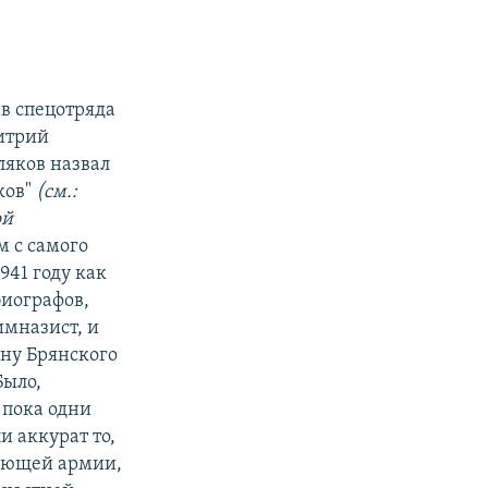
в спецотряда
итрий
ляков назвал
ков"
(см.:
ой
м с самого
941 году как
биографов,
имназист, и
ену Брянского
Было,
 пока одни
и аккурат то,
вующей армии,