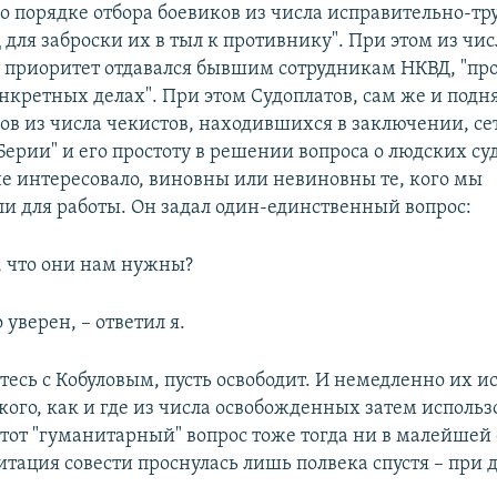
о порядке отбора боевиков из числа исправительно-тр
для заброски их в тыл к противнику". При этом из чис
приоритет отдавался бывшим сотрудникам НКВД, "пр
онкретных делах". При этом Судоплатов, сам же и под
ов из числа чекистов, находившихся в заключении, се
Берии" и его простоту в решении вопроса о людских су
е интересовало, виновны или невиновны те, кого мы
и для работы. Он задал один-единственный вопрос:
, что они нам нужны?
уверен, – ответил я.
тесь с Кобуловым, пусть освободит. И немедленно их ис
 кого, как и где из числа освобожденных затем использ
этот "гуманитарный" вопрос тоже тогда ни в малейшей
итация совести проснулась лишь полвека спустя – при 