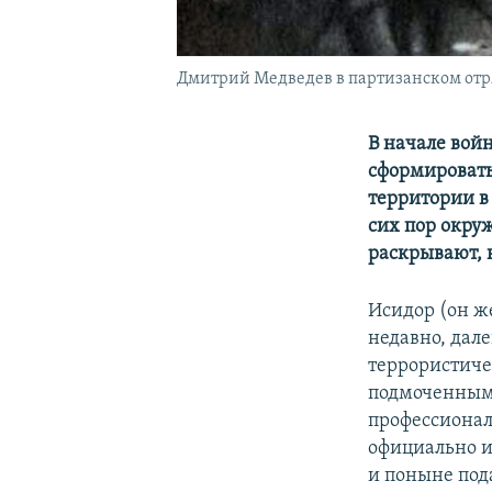
Дмитрий Медведев в партизанском отр
В начале вой
сформировать
территории в
сих пор окру
раскрывают, 
Исидор (он 
недавно, дал
террористиче
подмоченным
профессионал
официально и
и поныне под