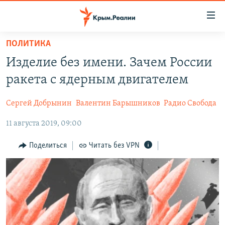
Доступность
ссылки
Вернуться
ПОЛИТИКА
к
НОВОСТИ
Изделие без имени. Зачем России
основному
СПЕЦПРОЕКТЫ
содержанию
ракета с ядерным двигателем
ВОДА
Вернутся
ГРУЗ 200
к
Сергей Добрынин
Валентин Барышников
Радио Свобода
ИСТОРИЯ
КАРТА ВОЕННЫХ ОБЪЕКТОВ КРЫМА
главной
11 августа 2019, 09:00
ЕЩЕ
11 ЛЕТ ОККУПАЦИИ КРЫМА. 11 ИСТОРИЙ СОПРОТИВЛЕНИЯ
навигации
Вернутся
РАДІО СВОБОДА
ИНТЕРАКТИВ
Поделиться
Читать без VPN
к
КАК ОБОЙТИ БЛОКИРОВКУ
ИНФОГРАФИКА
поиску
ТЕЛЕПРОЕКТ КРЫМ.РЕАЛИИ
Українською
СОВЕТЫ ПРАВОЗАЩИТНИКОВ
Qırımtatar
ПРОПАВШИЕ БЕЗ ВЕСТИ