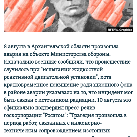
ПРИСОЕДИНЯЙТЕСЬ!
ПОБЕДИТЕЛЕЙ НЕ СУДЯТ?
КРЫМ.НЕПОКОРЕННЫЙ
ELIFBE
УКРАИНСКАЯ ПРОБЛЕМА КРЫМА
Все сайты RFE/RL
8 августа в Архангельской области произошла
авария на объекте Министерства обороны.
Изначально военные сообщили, что происшествие
случилось при "испытании жидкостной
реактивной двигательной установки", хотя
кратковременное повышение радиационного фона
в районе аварии указывало на то, что инцидент мог
быть связан с источником радиации. 10 августа это
официально подтвердил пресс-релиз
госкорпорации "Росатом": "Трагедия произошла в
период работ, связанных с инженерно-
техническим сопровождением изотопных