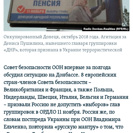
ПРИСОЕДИНЯЙТЕСЬ!
ПОБЕДИТЕЛЕЙ НЕ СУДЯТ?
КРЫМ.НЕПОКОРЕННЫЙ
ELIFBE
Оккупированный Донецк, октябрь 2018 года. Агитация за
УКРАИНСКАЯ ПРОБЛЕМА КРЫМА
Дениса Пушилина, нынешнего главаря группировки
Все сайты RFE/RL
«ДНР», которая признана в Украине террористической
Совет безопасности ООН впервые за полгода
обсудил ситуацию на Донбассе. 8 европейских
стран-членов Совета безопасности –
Великобритания и Франция, а также Польша,
Нидерланды, Швеция, Италия, Бельгия и Германия
– призвали Россию не допустить «выборов» глав
группировок в ОРДЛО 11 ноября. Россия же, по
словам постпреда Украины при ООН Владимира
Ельченко, повторила «русскую мантру» о том, что