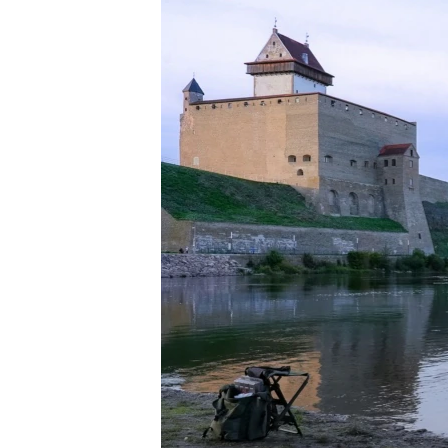
ПОБЕДИТЕЛЕЙ НЕ СУДЯТ?
КРЫМ.НЕПОКОРЕННЫЙ
ELIFBE
УКРАИНСКАЯ ПРОБЛЕМА КРЫМА