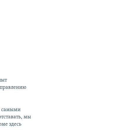
пыт
 управлению
я самыми
тставать, мы
оме здесь