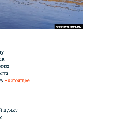
му
ов.
ению
ости
ть
Настоящее
й пункт
с