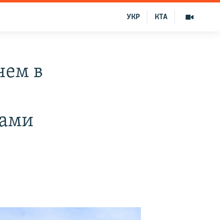
УКР
КТА
чем в
нами