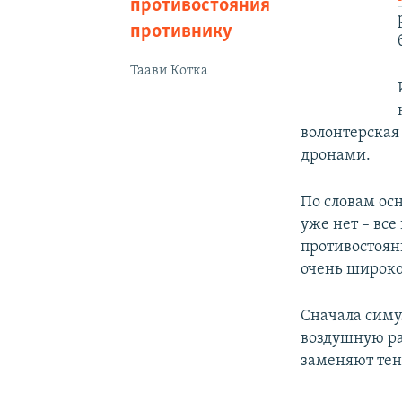
противостояния
противнику
Таави Котка
волонтерская
дронами.
По словам осн
уже нет – все
противостоян
очень широко
Сначала симу
воздушную ра
заменяют те