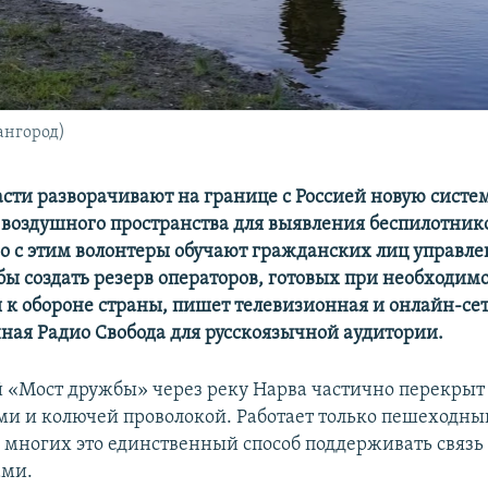
ангород)
асти разворачивают на границе с Россией новую систе
воздушного пространства для выявления беспилотник
 с этим волонтеры обучают гражданских лиц управл
бы создать резерв операторов, готовых при необходим
 к обороне страны, пишет телевизионная и онлайн-се
нная Радио Свобода для русскоязычной аудитории.
«Мост дружбы» через реку Нарва частично перекрыт
и и колючей проволокой. Работает только пешеходны
я многих это единственный способ поддерживать связь 
ами.