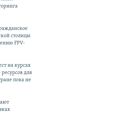
торинга
гражданское
ской столицы
лению FPV-
ест на курсах
 ресурсов для
ране пока не
вают
вках