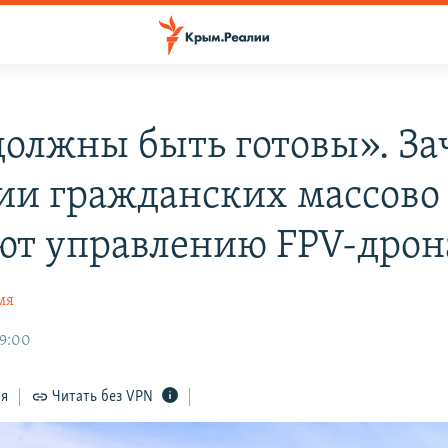
олжны быть готовы». За
ии гражданских массово
ют управлению FPV-дро
мя
09:00
ся
Читать без VPN