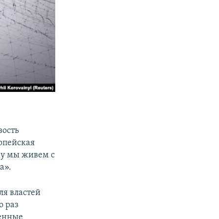
зость
опейская
му мы живем с
а».
ля властей
о раз
оенные