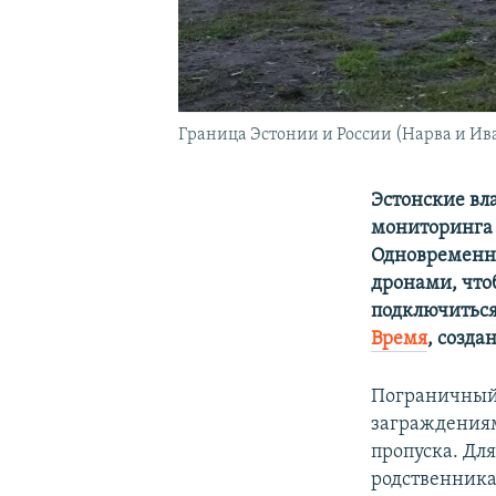
Граница Эстонии и России (Нарва и Ив
Эстонские вл
мониторинга 
Одновременно
дронами, что
подключиться
Время
, созда
Пограничный 
заграждениям
пропуска. Дл
родственник