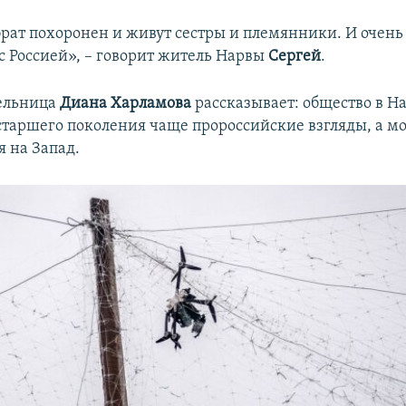
брат похоронен и живут сестры и племянники. И очен
 с Россией», – говорит житель Нарвы
Сергей
.
ельница
Диана Харламова
рассказывает: общество в Н
 старшего поколения чаще пророссийские взгляды, а м
я на Запад.