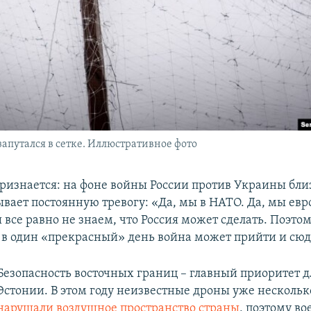
запутался в сетке. Иллюстративное фото
ризнается: на фоне войны России против Украины бли
вает постоянную тревогу: «Да, мы в НАТО. Да, мы евр
 все равно не знаем, что Россия может сделать. Поэто
о в один «прекрасный» день война может прийти и сюд
Безопасность восточных границ – главный приоритет д
Эстонии. В этом году неизвестные дроны уже нескольк
нарушали воздушное пространство страны
, поэтому в