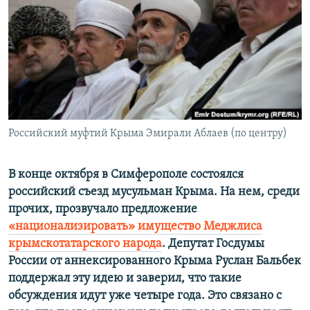
ПРИСОЕДИНЯЙТЕСЬ!
ПОБЕДИТЕЛЕЙ НЕ СУДЯТ?
КРЫМ.НЕПОКОРЕННЫЙ
ELIFBE
УКРАИНСКАЯ ПРОБЛЕМА КРЫМА
Все сайты RFE/RL
Российский муфтий Крыма Эмирали Аблаев (по центру)
В конце октября в Симферополе состоялся
российский съезд мусульман Крыма. На нем, среди
прочих, прозвучало предложение
«национализировать» имущество Меджлиса
крымскотатарского народа
. Депутат Госдумы
России от аннексированного Крыма Руслан Бальбек
поддержал эту идею и заверил, что такие
обсуждения идут уже четыре года. Это связано с