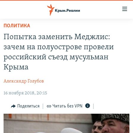
Доступность
ссылки
Вернуться
ПОЛИТИКА
к
НОВОСТИ
Попытка заменить Меджлис:
основному
СПЕЦПРОЕКТЫ
содержанию
зачем на полуострове провели
ВОДА
Вернутся
ГРУЗ 200
российский съезд мусульман
к
ИСТОРИЯ
КАРТА ВОЕННЫХ ОБЪЕКТОВ КРЫМА
Крыма
главной
ЕЩЕ
11 ЛЕТ ОККУПАЦИИ КРЫМА. 11 ИСТОРИЙ СОПРОТИВЛЕНИЯ
навигации
Александр Голубов
Вернутся
РАДІО СВОБОДА
ИНТЕРАКТИВ
к
16 ноября 2018, 20:15
КАК ОБОЙТИ БЛОКИРОВКУ
ИНФОГРАФИКА
поиску
Поделиться
Читать без VPN
ТЕЛЕПРОЕКТ КРЫМ.РЕАЛИИ
Українською
СОВЕТЫ ПРАВОЗАЩИТНИКОВ
Qırımtatar
ПРОПАВШИЕ БЕЗ ВЕСТИ