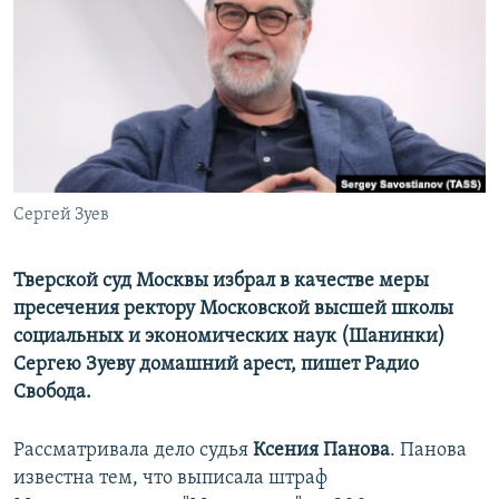
ПРИСОЕДИНЯЙТЕСЬ!
ПОБЕДИТЕЛЕЙ НЕ СУДЯТ?
КРЫМ.НЕПОКОРЕННЫЙ
ELIFBE
УКРАИНСКАЯ ПРОБЛЕМА КРЫМА
Все сайты RFE/RL
Сергей Зуев
Тверской суд Москвы избрал в качестве меры
пресечения ректору Московской высшей школы
социальных и экономических наук (Шанинки)
Сергею Зуеву домашний арест, пишет Радио
Свобода.
Рассматривала дело судья
Ксения Панова
. Панова
известна тем, что выписала штраф