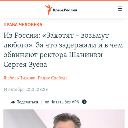
Доступность
ссылки
Вернуться
ПРАВА ЧЕЛОВЕКА
к
НОВОСТИ
Из России: «Захотят – возьмут
основному
СПЕЦПРОЕКТЫ
содержанию
любого». За что задержали и в чем
ВОДА
Вернутся
ГРУЗ 200
обвиняют ректора Шанинки
к
ИСТОРИЯ
КАРТА ВОЕННЫХ ОБЪЕКТОВ КРЫМА
Сергея Зуева
главной
ЕЩЕ
11 ЛЕТ ОККУПАЦИИ КРЫМА. 11 ИСТОРИЙ СОПРОТИВЛЕНИЯ
навигации
Любовь Чижова
Радио Свобода
Вернутся
РАДІО СВОБОДА
ИНТЕРАКТИВ
к
14 октября 2021, 08:29
КАК ОБОЙТИ БЛОКИРОВКУ
ИНФОГРАФИКА
поиску
Поделиться
Читать без VPN
ТЕЛЕПРОЕКТ КРЫМ.РЕАЛИИ
Українською
СОВЕТЫ ПРАВОЗАЩИТНИКОВ
Qırımtatar
ПРОПАВШИЕ БЕЗ ВЕСТИ