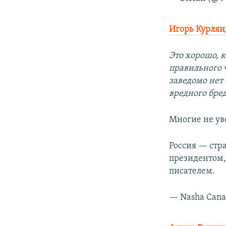
Игорь Курля
Это хорошо, 
правильного 
заведомо нет
вредного бред
Многие не ув
Россия — стр
президентом
писателем.
— Nasha Can