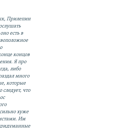
ых, Прилепин
послушать
оно есть в
тивоположное
о
конце концов
ения. Я про
гда, либо
раздал много
ые, которые
 следует, что
ос
ого
 сильно хуже
листами. Им
 придуманные