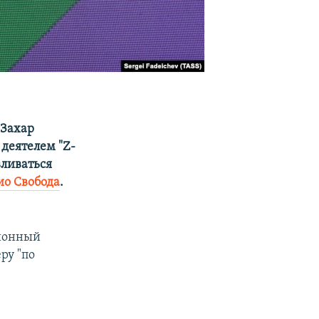
 Захар
деятелем "Z-
вливаться
ио Свобода
.
ционный
ру "по