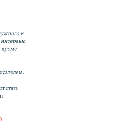
нужного и
а интервью
, кроме
исателем.
т стать
ин —
3