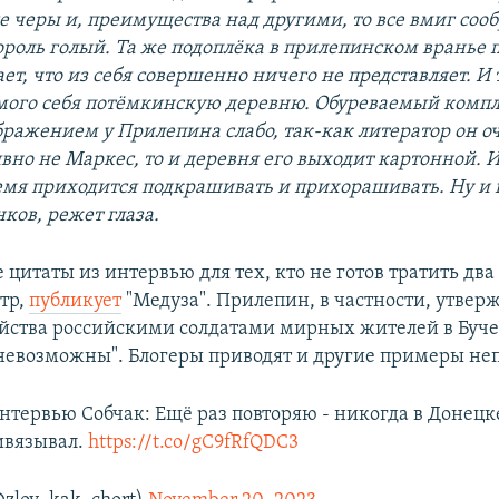
 черы и, преимущества над другими, то все вмиг сооб
ороль голый. Та же подоплёка в прилепинском вранье 
ает, что из себя совершенно ничего не представляет. И
амого себя потёмкинскую деревню. Обуреваемый комп
ображением у Прилепина слабо, так-как литератор он о
вно не Маркес, то и деревня его выходит картонной. И
ремя приходится подкрашивать и прихорашивать. Ну и
нков, режет глаза.
цитаты из интервью для тех, кто не готов тратить два
отр,
публикует
"Медуза". Прилепин, в частности, утверж
йства российскими солдатами мирных жителей в Буч
невозможны". Блогеры приводят и другие примеры не
нтервью Собчак: Ещё раз повторяю - никогда в Донецк
ивязывал.
https://t.co/gC9fRfQDC3