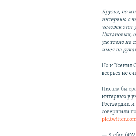
Друзья, по м
интервью с ч
человек этот
Цыгановых, он
уж точно не 
имея на рука
Но и Ксения С
всерьез не с
Писала бы ср
интервью у у
Росгвардии и
совершили по
pic.twitter.c
— Stefan (@V