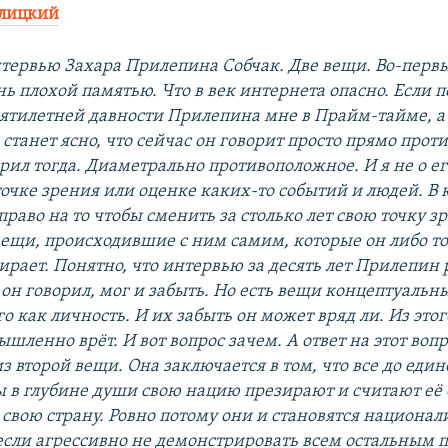
лицкий
тервью Захара Прилепина Собчак. Две вещи. Во-перв
нь плохой памятью. Что в век интернета опасно. Если 
ятилетней давности Прилепина мне в Прайм-тайме, а 
 станет ясно, что сейчас он говорит просто прямо про
орил тогда. Диаметрально противоположное. И я не о ег
очке зрения или оценке каких-то событий и людей. В 
раво на то чтобы сменить за столько лет свою точку зр
ещи, происходившие с ним самим, которые он либо то
ирает. Понятно, что интервью за десять лет Прилепин 
 он говорил, мог и забыть. Но есть вещи концептуальн
о как личность. И их забыть он может вряд ли. Из этого
ленно врёт. И вот вопрос зачем. А ответ на этот вопр
з второй вещи. Она заключается в том, что все до един
 в глубине души свою нацию презирают и считают её
 свою страну. Ровно потому они и становятся национа
 если агрессивно не демонстрировать всем остальным