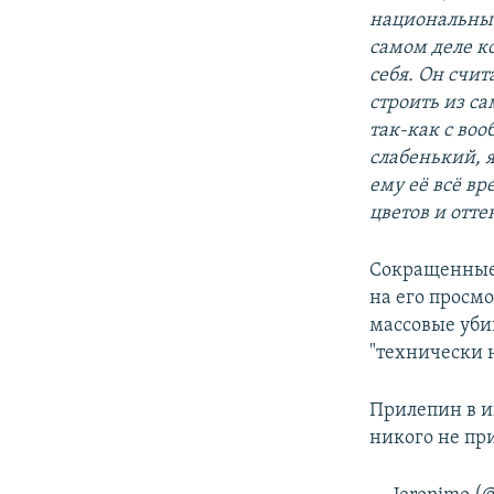
национальные
самом деле к
себя. Он счит
строить из с
так-как с во
слабенький, я
ему её всё в
цветов и отте
Сокращенные 
на его просм
массовые уби
"технически 
Прилепин в и
никого не пр