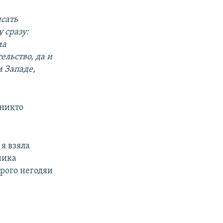
исать
 сразу:
ма
ельство, да и
м Западе,
 никто
я взяла
ника
орого негодяи