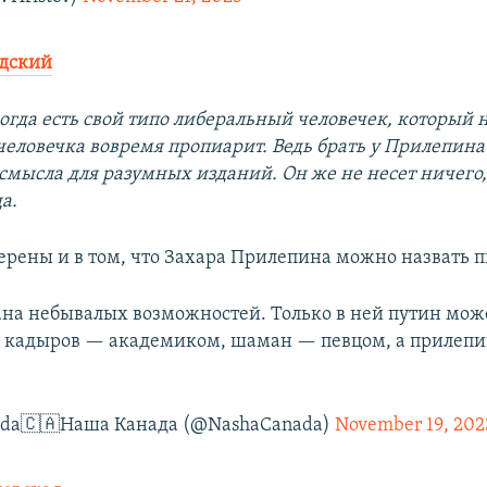
ндский
когда есть свой типо либеральный человечек, который 
человечка вовремя пропиарит. Ведь брать у Прилепин
 смысла для разумных изданий. Он же не несет ничего
а.
ерены и в том, что Захара Прилепина можно назвать п
ана небывалых возможностей. Только в ней путин може
, кадыров — академиком, шаман — певцом, а прилеп
ada🇨🇦Наша Канада (@NashaCanada)
November 19, 202