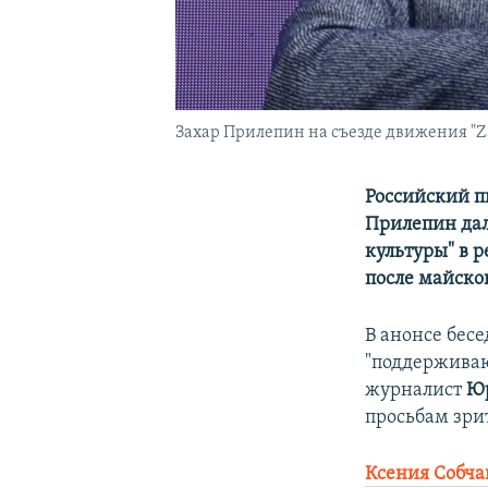
Захар Прилепин на съезде движения "Z
Российский п
Прилепин дал
культуры" в 
после майско
В анонсе бес
"поддержива
журналист
Ю
просьбам зри
Ксения Собча