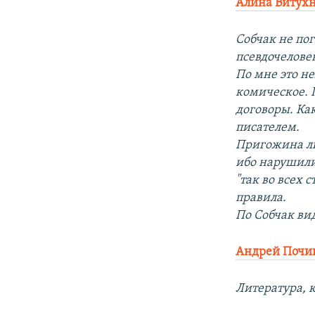
Алина Витухн
Собчак не по
псевдочеловек
По мне это н
комическое. 
договоры. Как
писателем.
Пригожина ли
ибо нарушили
"так во всех 
правила.
По Собчак вид
Андрей Почи
Литература, 