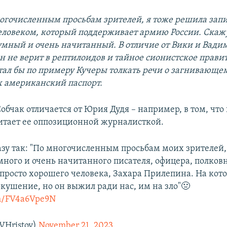
ногочисленным просьбам зрителей, я тоже решила зап
еловеком, который поддерживает армию России. Скажу
 умный и очень начитанный. В отличие от Вики и Вади
 не верит в рептилоидов и тайное сионистское правит
стал бы по примеру Кучеры толкать речи о загнивающе
х американский паспорт.
обчак отличается от Юрия Дудя – например, в том, что
читает ее оппозиционной журналисткой.
азу так: "По многочисленным просьбам моих зрителей, 
много и очень начитанного писателя, офицера, полков
 просто хорошего человека, Захара Прилепина. На кот
кушение, но он выжил ради нас, им на зло"🤢
om/FV4a6Vpe9N
VHristov)
November 21, 2023