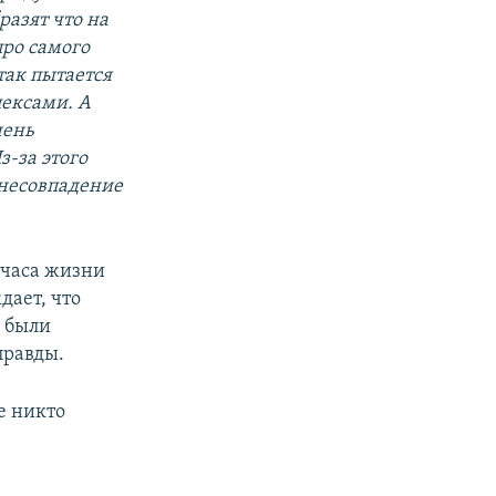
разят что на
про самого
 так пытается
лексами. А
чень
з-за этого
 несовпадение
 часа жизни
дает, что
е были
правды.
е никто