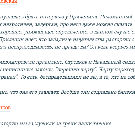
овская
гнушалась брать интервью у Прилепина. Поломанный
 невротичен, задерган, про него даже можно сказать 
ехорошее, унижающее определение, в данном случае е
Прилепин ноет, что западные издательства расторгли 
ая несправедливость, не правда ли? Он ведь всерьез м
квидировали правильно, Стрелков и Навальный сидят 
 неписанные законы, "перешли черту". Черту переходи
странах". То есть, беспредельшики не вы, а те, кто не с
но, что она его уважает. Вообще они социально близки
нков
которую мы заслужили за грехи наши тяжкие