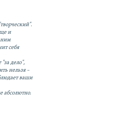
"творческий".
ще и
с ним
нит себя
"за дело",
ть нельзя –
облюдает ваши
е абсолютно.