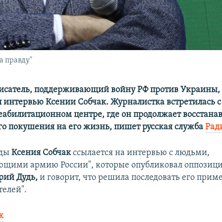
а правду"
исатель, поддерживающий войну РФ против Украины,
 интервью Ксении Собчак. Журналистка встретилась с 
реабилитационном центре, где он продолжает восстана
го покушения на его жизнь, пишет русская служба
Рад
еды
Ксения Собчак
ссылается на интервью с людьми,
ющими армию России", которые опубликовал оппози
рий Дудь,
и говорит, что решила последовать его приме
телей".
к