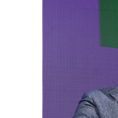
ПОБЕДИТЕЛЕЙ НЕ СУДЯТ?
КРЫМ.НЕПОКОРЕННЫЙ
ELIFBE
УКРАИНСКАЯ ПРОБЛЕМА КРЫМА