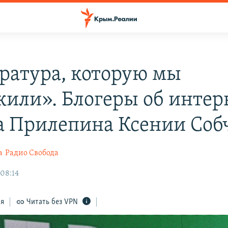
ратура, которую мы
жили». Блогеры об интер
а Прилепина Ксении Соб
а
Радио Свобода
 08:14
ся
Читать без VPN