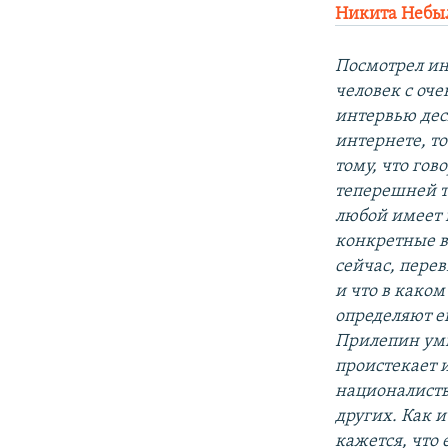
Никита Небы
Посмотрел ин
человек с оче
интервью дес
интернете, то
тому, что гов
теперешней т
любой имеет п
конкретные в
сейчас, перев
и что в каком
определяют ег
Прилепин умыш
проистекает и
националисты
других. Как и
кажется, что