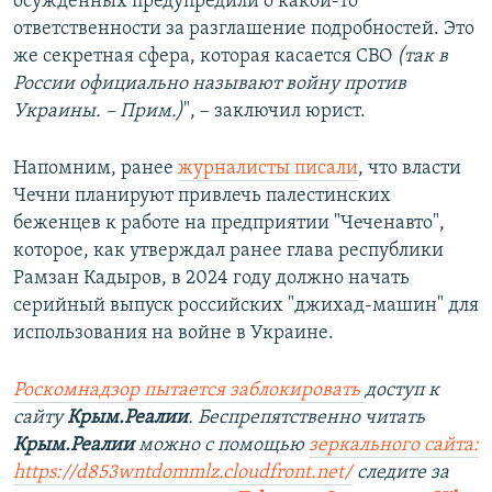
осужденных предупредили о какой-то
ответственности за разглашение подробностей. Это
же секретная сфера, которая касается СВО
(так в
России официально называют войну против
Украины. – Прим.)
", – заключил юрист.
Напомним, ранее
журналисты писали
, что власти
Чечни планируют привлечь палестинских
беженцев к работе на предприятии "Чеченавто",
которое, как утверждал ранее глава республики
Рамзан Кадыров, в 2024 году должно начать
серийный выпуск российских "джихад-машин" для
использования на войне в Украине.
Роскомнадзор пытается заблокировать
доступ к
сайту
Крым.Реалии
. Беспрепятственно читать
Крым.Реалии
можно с помощью
зеркального сайта:
https://d853wntdommlz.cloudfront.net/
следите за