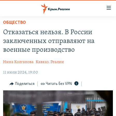
Доступность
ссылки
Вернуться
ОБЩЕСТВО
к
НОВОСТИ
Отказаться нельзя. В России
основному
СПЕЦПРОЕКТЫ
содержанию
заключенных отправляют на
ВОДА
Вернутся
ГРУЗ 200
военные производство
к
ИСТОРИЯ
КАРТА ВОЕННЫХ ОБЪЕКТОВ КРЫМА
главной
Нина Колганова
Кавказ. Реалии
ЕЩЕ
11 ЛЕТ ОККУПАЦИИ КРЫМА. 11 ИСТОРИЙ СОПРОТИВЛЕНИЯ
навигации
Вернутся
11 июля 2024, 19:00
РАДІО СВОБОДА
ИНТЕРАКТИВ
к
КАК ОБОЙТИ БЛОКИРОВКУ
ИНФОГРАФИКА
Поделиться
Читать без VPN
поиску
ТЕЛЕПРОЕКТ КРЫМ.РЕАЛИИ
Українською
СОВЕТЫ ПРАВОЗАЩИТНИКОВ
Qırımtatar
ПРОПАВШИЕ БЕЗ ВЕСТИ