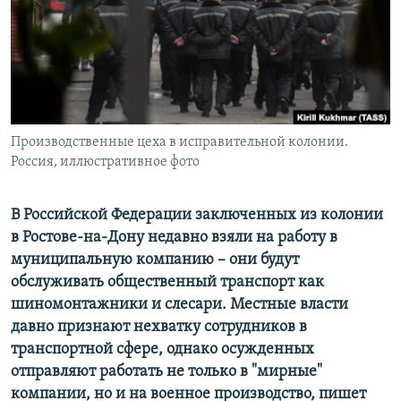
ПРИСОЕДИНЯЙТЕСЬ!
ПОБЕДИТЕЛЕЙ НЕ СУДЯТ?
КРЫМ.НЕПОКОРЕННЫЙ
ELIFBE
УКРАИНСКАЯ ПРОБЛЕМА КРЫМА
Все сайты RFE/RL
Производственные цеха в исправительной колонии.
Россия, иллюстративное фото
В Российской Федерации заключенных из колонии
в Ростове-на-Дону недавно взяли на работу в
муниципальную компанию – они будут
обслуживать общественный транспорт как
шиномонтажники и слесари. Местные власти
давно признают нехватку сотрудников в
транспортной сфере, однако осужденных
отправляют работать не только в "мирные"
компании, но и на военное производство, пишет