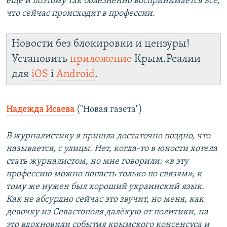
ещё и поэтому так болезненно воспринимается все,
что сейчас происходит в профессии.
Новости без блокировки и цензуры!
Установить
приложение
Крым.Реалии
для
iOS
і
Android
.
Надежда Исаева
("Новая газета")
В журналистику я пришла достаточно поздно, что
называется, с улицы. Нет, когда-то в юности хотела
стать журналистом, но мне говорили: «в эту
профессию можно попасть только по связям», к
тому же нужен был хороший украинский язык.
Как не абсурдно сейчас это звучит, но меня, как
девочку из Севастополя далёкую от политики, на
это вдохновили события крымского консенсуса и