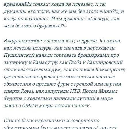
временнЫх точках: когда он исчезает, и ты
думаешь: «господи, как же мы без этого жили?!», и
когда он возникает. И ты думаешь: «Господи, как
же я без этого буду жить?!»
В журналистике я застала и то, и другое. Я помню,
как исчезла цензура, как сначала в переходе на
Пушкинской начали торговать брошюрками про
эзотерику и Камасутру, как Глоба и Кашпировский
стали властителями дум, как появился Коммерсант,
где сначала на правах рекламы стояли частные
объявления о продаже фуры с гречкой или партии
спирта Royal, как запустили НТВ. Потом Михаил
Федотов с коллегами написали лучший в мире
закон о СМИ и медиа встали на ноги.
Они не были идеальными и совершенно
объективными (хотя многие старались), но ведь