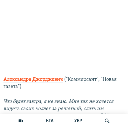
Александра Джорджевич
("Коммерсант", "Новая
газета")
Что будет завтра, я не знаю. Мне так не хочется
видеть своих коллег за решеткой, слать им
приветы в другие страны, читать приказ ФСБ,
КТА
УКР
полностью запрещающий работать лично мне,