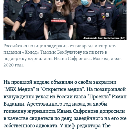
ПРИСОЕДИНЯЙТЕСЬ!
ПОБЕДИТЕЛЕЙ НЕ СУДЯТ?
КРЫМ.НЕПОКОРЕННЫЙ
ELIFBE
УКРАИНСКАЯ ПРОБЛЕМА КРЫМА
Все сайты RFE/RL
Российская полиция задерживает главреда интернет-
издания «Холод» Таисию Бекбулатову на пикете в
поддержку журналиста Ивана Сафронова. Москва, июль
2020 года
На прошлой неделе объявили о своём закрытии
"МБХ Медиа" и "Открытые медиа". На позапрошлой
вынужденно уехал из России глава "Проекта" Роман
Баданин. Арестованного год назад за якобы
гоизмену журналиста Ивана Сафронова допросили
в качестве свидетеля по делу, заведённого на его же
собственного адвоката. У шеф-редактора The