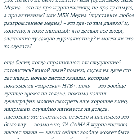
уже ничего не было понятно? или (брезгливо) МБХ
Медиа – это не про журналистику, не про ту самую,
а про активизм? или МБХ Медиа (подставьте любое
разгромленное медиа) – это где-то там далеко? и,
конечно, я тоже наивный: что делали все люди,
заставшие ту самую журналистику? и могли ли что-
то сделать?
еще бесит, когда спрашивают: вы следующие?
готовитесь? какой план? помню, сидел на даче сто
лет назад, ночью листал каналы, которые
показывала «тарелка» НТВ+. ночь — это вообще
лучшее время на телеке. помимо нэшнл
джеографик можно смотреть еще хорошее кино,
например. случайно наткнулся на дождь.
настолько это отличалось от всего и настолько это
было вау — возможно, ТА САМАЯ журналистика.
насчет плана — какой сейчас вообще может быть